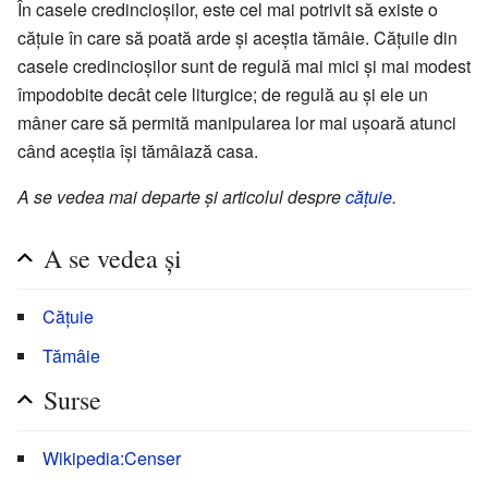
În casele credincioșilor, este cel mai potrivit să existe o
cățuie în care să poată arde și aceștia tămâie. Cățuile din
casele credincioșilor sunt de regulă mai mici și mai modest
împodobite decât cele liturgice; de regulă au și ele un
mâner care să permită manipularea lor mai ușoară atunci
când aceștia își tămâiază casa.
A se vedea mai departe și articolul despre
cățuie
.
A se vedea și
Cățuie
Tămâie
Surse
Wikipedia:Censer