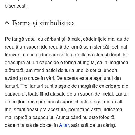
bisericești.
Forma și simbolistica
Pe lângă vasul cu cărbuni și tămâie, cădelnițele mai au de
regulă un suport (de regulă de formă semisferică), cel mai
frecvent cu un picior care să le permită să stea și drept, iar
deasupra au un capac de o formă alungită, ca în imaginea
alăturată, amintind astfel de turla unei biserici, uneori
având și o cruce în vârf. De acesta este atașat unul din
lanțuri. Trei lanțuri sunt atașate de marginile exterioare ale
capacului, toate fiind atașate de un suport de metal. Lanțul
din mijloc trece prin acest suport și este atașat de un alt
inel situat deasupra acestuia, permițând astfel ridicarea
mai rapidă a capacului. Atunci când nu este folosită,
cădelnița stă de obicei în
Altar
, atârnată de un cârlig.