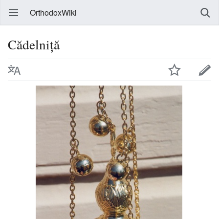
OrthodoxWiki
Cădelniță