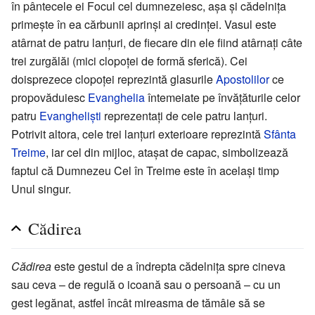
în pântecele ei Focul cel dumnezeiesc, așa și cădelnița
primește în ea cărbunii aprinși ai credinței. Vasul este
atârnat de patru lanțuri, de fiecare din ele fiind atârnați câte
trei zurgălăi (mici clopoței de formă sferică). Cei
doisprezece clopoței reprezintă glasurile
Apostolilor
ce
propovăduiesc
Evanghelia
întemeiate pe învățăturile celor
patru
Evangheliști
reprezentați de cele patru lanțuri.
Potrivit altora, cele trei lanțuri exterioare reprezintă
Sfânta
Treime
, iar cel din mijloc, atașat de capac, simbolizează
faptul că Dumnezeu Cel în Treime este în același timp
Unul singur.
Cădirea
Cădirea
este gestul de a îndrepta cădelnița spre cineva
sau ceva – de regulă o icoană sau o persoană – cu un
gest legănat, astfel încât mireasma de tămâie să se