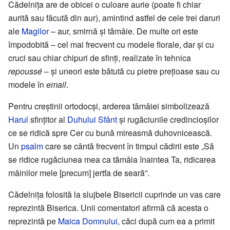
Cădelnița are de obicei o culoare aurie (poate fi chiar
aurită sau făcută din aur), amintind astfel de cele trei daruri
ale
Magilor
– aur, smirnă și tămâie. De multe ori este
împodobită – cel mai frecvent cu modele florale, dar și cu
cruci sau chiar chipuri de sfinți, realizate în tehnica
repoussé
– și uneori este bătută cu pietre prețioase sau cu
modele în
email
.
Pentru creștinii ortodocși, arderea tămâiei simbolizează
Harul
sfințitor al
Duhului Sfânt
și rugăciunile credincioșilor
ce se ridică spre Cer cu bună mireasmă duhovnicească.
Un
psalm
care se cântă frecvent în timpul cădirii este „Să
se ridice rugăciunea mea ca tămâia înaintea Ta, ridicarea
mâinilor mele [precum] jertfa de seară”.
Cădelnița folosită la slujbele Bisericii cuprinde un vas care
reprezintă Biserica. Unii comentatori afirmă că acesta o
reprezintă pe
Maica Domnului
, căci după cum ea a primit