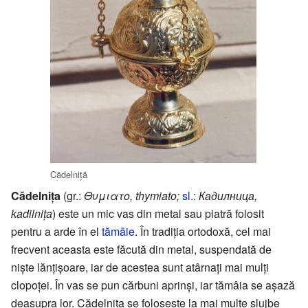
Cădelniță
Cădelnița
(gr.:
Θυμιατο, thymiato;
sl.
:
Кадилница,
kadilnița
) este un mic vas din metal sau piatră folosit
pentru a arde în el
tămâie
. În tradiția ortodoxă, cel mai
frecvent aceasta este făcută din metal, suspendată de
niște lănțișoare, iar de acestea sunt atârnați mai mulți
clopoței. În vas se pun cărbuni aprinși, iar tămâia se așază
deasupra lor. Cădelnița se folosește la mai multe slujbe