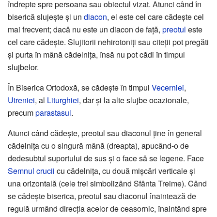
îndrepte spre persoana sau obiectul vizat. Atunci când în
biserică slujește și un
diacon
, el este cel care cădește cel
mai frecvent; dacă nu este un diacon de față,
preotul
este
cel care cădește. Slujitorii nehirotoniți sau citeții pot pregăti
și purta în mână cădelnița, însă nu pot cădi în timpul
slujbelor.
În Biserica Ortodoxă, se cădește în timpul
Vecerniei
,
Utreniei
, al
Liturghiei
, dar și la alte slujbe ocazionale,
precum
parastasul
.
Atunci când cădește, preotul sau diaconul ține în general
cădelnița cu o singură mână (dreapta), apucând-o de
dedesubtul suportului de sus și o face să se legene. Face
Semnul crucii
cu cădelnița, cu două mișcări verticale și
una orizontală (cele trei simbolizând Sfânta Treime). Când
se cădește biserica, preotul sau diaconul înaintează de
regulă urmând direcția acelor de ceasornic, înaintând spre