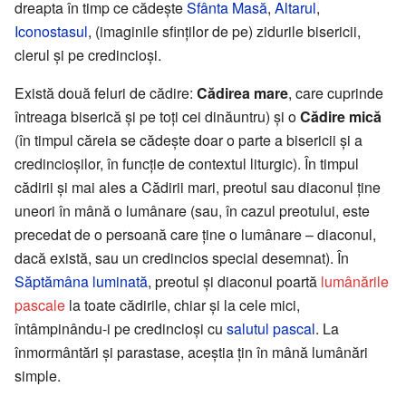
dreapta în timp ce cădește
Sfânta Masă
,
Altarul
,
Iconostasul
, (imaginile sfinților de pe) zidurile bisericii,
clerul și pe credincioși.
Există două feluri de cădire:
Cădirea mare
, care cuprinde
întreaga biserică și pe toți cei dinăuntru) și o
Cădire mică
(în timpul căreia se cădește doar o parte a bisericii și a
credincioșilor, în funcție de contextul liturgic). În timpul
cădirii și mai ales a Cădirii mari, preotul sau diaconul ține
uneori în mână o lumânare (sau, în cazul preotului, este
precedat de o persoană care ține o lumânare – diaconul,
dacă există, sau un credincios special desemnat). În
Săptămâna luminată
, preotul și diaconul poartă
lumânările
pascale
la toate cădirile, chiar și la cele mici,
întâmpinându-i pe credincioși cu
salutul pascal
. La
înmormântări și parastase, aceștia țin în mână lumânări
simple.