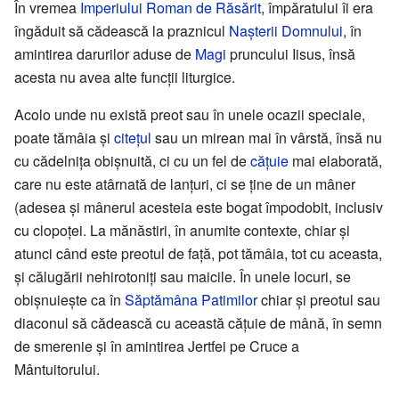
În vremea
Imperiului Roman de Răsărit
, împăratului îi era
îngăduit să cădească la praznicul
Nașterii Domnului
, în
amintirea darurilor aduse de
Magi
pruncului Iisus, însă
acesta nu avea alte funcții liturgice.
Acolo unde nu există preot sau în unele ocazii speciale,
poate tămâia și
citețul
sau un mirean mai în vârstă, însă nu
cu cădelnița obișnuită, ci cu un fel de
cățuie
mai elaborată,
care nu este atârnată de lanțuri, ci se ține de un mâner
(adesea și mânerul acesteia este bogat împodobit, inclusiv
cu clopoței. La mănăstiri, în anumite contexte, chiar și
atunci când este preotul de față, pot tămâia, tot cu aceasta,
și călugării nehirotoniți sau maicile. În unele locuri, se
obișnuiește ca în
Săptămâna Patimilor
chiar și preotul sau
diaconul să cădească cu această cățuie de mână, în semn
de smerenie și în amintirea Jertfei pe Cruce a
Mântuitorului.