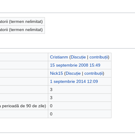
atorii (termen nelimitat)
atorii (termen nelimitat)
Cristianm
(
Discuție
|
contribuții
)
15 septembrie 2008 15:49
Nick15
(
Discuție
|
contribuții
)
1 septembrie 2014 12:09
3
3
a perioadă de 90 de zile)
0
0