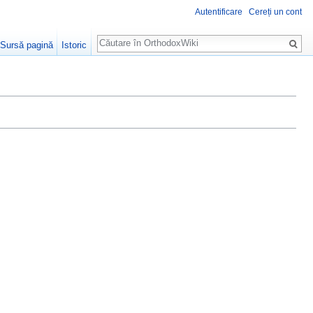
Autentificare
Cereți un cont
Căutare
Sursă pagină
Istoric