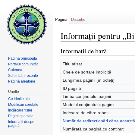
Pagină
Discuție
Informații pentru „B
Salt la:
navigare
,
căutare
Informații de bază
Pagina principală
Titlu afișat
Portalul comunității
Cafenea
Cheie de sortare implicită
Schimbări recente
Lungimea paginii (în octeți)
Pagină aleatorie
ID pagină
Unelte
Limba conținutului paginii
Ce trimite aici
Modelul conținutului paginii
Modificări corelate
Încărcare fișier
Indexare de către roboți
Pagini speciale
Număr de redirecționări către aceast
Informații despre
pagină
Numărată ca pagină cu conținut