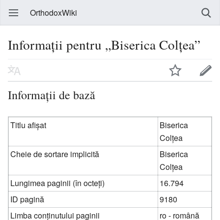
OrthodoxWiki
Informații pentru „Biserica Colțea”
Informații de bază
Titlu afișat
Biserica
Colțea
Cheie de sortare implicită
Biserica
Colțea
Lungimea paginii (în octeți)
16.794
ID pagină
9180
Limba conținutului paginii
ro - română