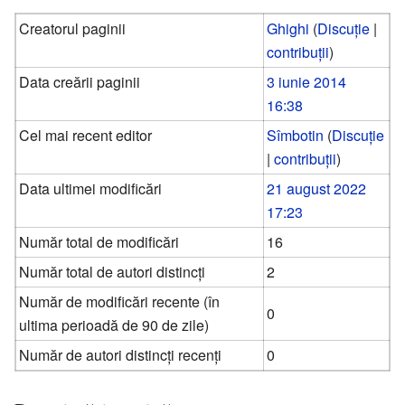
Creatorul paginii
Ghighi
(
Discuție
|
contribuții
)
Data creării paginii
3 iunie 2014
16:38
Cel mai recent editor
Sîmbotin
(
Discuție
|
contribuții
)
Data ultimei modificări
21 august 2022
17:23
Număr total de modificări
16
Număr total de autori distincți
2
Număr de modificări recente (în
0
ultima perioadă de 90 de zile)
Număr de autori distincți recenți
0