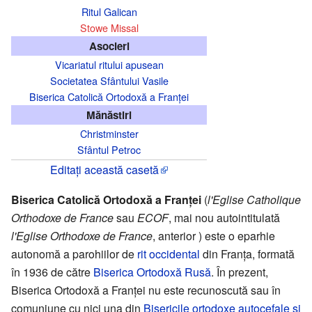
Ritul Galican
Stowe Missal
Asocieri
Vicariatul ritului apusean
Societatea Sfântului Vasile
Biserica Catolică Ortodoxă a Franței
Mănăstiri
Christminster
Sfântul Petroc
Editați această casetă
Biserica Catolică Ortodoxă a Franței
(
l'Eglise Catholique
Orthodoxe de France
sau
ECOF
, mai nou autointitulată
l'Eglise Orthodoxe de France
, anterior ) este o eparhie
autonomă a parohiilor de
rit occidental
din Franţa, formată
în 1936 de către
Biserica Ortodoxă Rusă
. În prezent,
Biserica Ortodoxă a Franţei nu este recunoscută sau în
comuniune cu nici una din
Bisericile ortodoxe autocefale şi