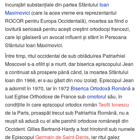
încurajări substanţiale din partea Sfântului
Ioan
Maximovici
(care la acea vreme era reprezentantul
ROCOR pentru Europa Occidentală), moartea sa fiind o
lovitură serioasă pentru aceşti creştini ortodocşi francezi,
care îşi găsiseră un avocat influent şi sfânt în Persoana
Sfântului Ioan Maximovici.
Între timp, ritul occidental de sub oblăduirea Patriarhiei
Moscovei s-a ofilit şi a murit, dar biserica episcopului Jean
a continuat să prospere până când, la moartea Sfântului
Ioan din 1966, ei s-au găsit din nou izolaţi. Episcopul Jean
a adormit în 1970, iar în 1972
Biserica Ortodoxă Română
a
luat Eglise Orthodoxe de France sub
omoforul
său, în
condiţiile în care episcopul ortodox român
Teofil Ionescu
de la Paris, proaspăt trecut sub Patriarhia Română, nu a
reuşit să aducă cu el alte parohii ortodoxe româneşti din
Occident. Gilles Bertrand-Hardy a fost hirotonit sub numele
de Episcopul
Germain de Saint-Denis
, iar ritul galez