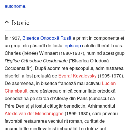
autonome
.
Istoric
În 1937,
Biserica Ortodoxă Rusă
a primit în componenţa ei
un grup mic păstorit de fostul
episcop
catolic liberal Louis-
Charles (Irénée) Winnaert (1880-1937), numind acest grup
l'Eglise Orthodoxe Occidentale
("Biserica Ortodoxă
Occidentală"). După adormirea episcopului, administrarea
bisericii a fost preluată de
Evgraf Kovalevsky
(1905-1970).
De asemenea, în biserica franceză mai activau
Lucien
Chambault
, care păstorea o mică comunitate ortodoxă
benedictină pe starda d'Alleray din Paris (cunoscut ca
Pére Denis) şi fostul călugăr benedictin, Arhimandritul
Alexis van der Mensbrugghe
(1899-1980), care priveau
favorabil restaurarea vechiul rit roman, curăţat de
acumulările medievale şi îmbunătăţit cu intruziuni