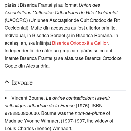
părăsit Biserica Franţei şi au format
Union des
Associations Cultuelles Orthodoxes de Rite Occidental
(UACORO) (Uniunea Asociaţiilor de Cult Ortodox de Rit
Occidental). Multe din aceastea au fost ulterior primite,
individual, în Biserica Serbiei şi în Biserica Română. În
acelaşi an, s-a înfiinţat
Biserica Ortodoxă a Galilor
,
independentă, de către un grup care părăsise cu ani
înainte Biserica Franţei şi se alăturase Bisericii Ortodoxe
Copte din Alexandria.
Izvoare
Vincent Bourne,
La divine contradiction: l'avenir
catholique orthodoxe de la France
(1975). ISBN
9782850800030. Bourne was the
nom-de-plume
of
Madmae Yvonne Winnaert (1907-1997, the widow of
Louis-Charles (Irénée) Winnaert.