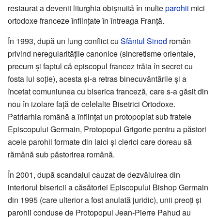
restaurat a devenit liturghia obişnuită în multe
parohii
mici
ortodoxe franceze înfiinţate în întreaga Franţă.
În 1993, după un lung conflict cu
Sfântul Sinod
român
privind neregularităţile canonice (sincretisme orientale,
precum şi faptul că episcopul francez trăia în secret cu
fosta lui soţie), acesta şi-a retras binecuvântările şi a
încetat comuniunea cu biserica franceză, care s-a găsit din
nou în izolare faţă de celelalte Bisetrici Ortodoxe.
Patriarhia română a înfiinţat un protopopiat sub fratele
Episcopului Germain, Protopopul Grigorie pentru a păstori
acele parohii formate din laici şi clerici care doreau să
rămână sub păstorirea română.
În 2001, după scandalul cauzat de dezvăluirea din
interiorul bisericii a căsătoriei Episcopului Bishop Germain
din 1995 (care ulterior a fost anulată juridic), unii preoţi şi
parohii conduse de Protopopul Jean-Pierre Pahud au