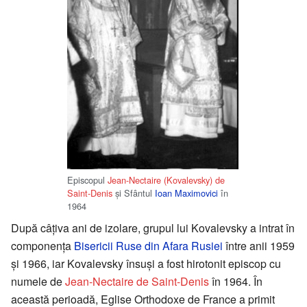
Episcopul
Jean-Nectaire (Kovalevsky) de
Saint-Denis
şi Sfântul
Ioan Maximovici
în
1964
După câţiva ani de izolare, grupul lui Kovalevsky a intrat în
componenţa
Bisericii Ruse din Afara Rusiei
între anii 1959
şi 1966, iar Kovalevsky însuşi a fost hirotonit episcop cu
numele de
Jean-Nectaire de Saint-Denis
în 1964. În
această perioadă, Eglise Orthodoxe de France a primit