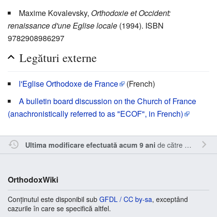
Maxime Kovalevsky,
Orthodoxie et Occident:
renaissance d'une Eglise locale
(1994). ISBN
9782908986297
Legături externe
l'Eglise Orthodoxe de France
(French)
A bulletin board discussion on the Church of France
(anachronistically referred to as "ECOF", in French)
de către
Sîmbotin
.
Ultima modificare efectuată acum 9 ani
OrthodoxWiki
Conținutul este disponibil sub
GFDL / CC by-sa
, exceptând
cazurile în care se specifică altfel.