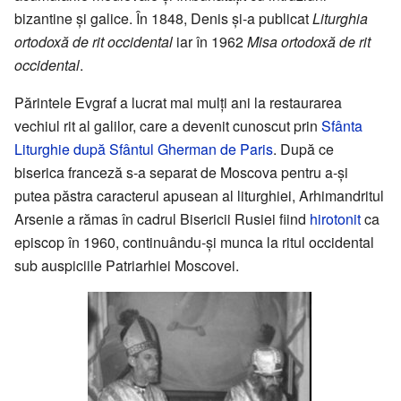
bizantine şi galice. În 1848, Denis şi-a publicat
Liturghia
ortodoxă de rit occidental
iar în 1962
Misa ortodoxă de rit
occidental
.
Părintele Evgraf a lucrat mai mulţi ani la restaurarea
vechiul rit al galilor, care a devenit cunoscut prin
Sfânta
Liturghie după Sfântul Gherman de Paris
. După ce
biserica franceză s-a separat de Moscova pentru a-şi
putea păstra caracterul apusean al liturghiei, Arhimandritul
Arsenie a rămas în cadrul Bisericii Rusiei fiind
hirotonit
ca
episcop în 1960, continuându-şi munca la ritul occidental
sub auspiciile Patriarhiei Moscovei.