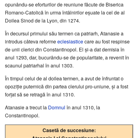
opunându-se eforturilor de reuniune făcute de Biserica
Romano-Catolică în urma întâlnirilor eșuate la cel de al
Doilea Sinod de la Lyon, din 1274.
În decursul primului său termen ca patriarh, Atanasie a
introdus câteva reforme
eclesiastice
care au fost respinse
de unii clerici din Constantinopol. El și-a dat demisia în
anul 1293, dar, bucurându-se de popularitate, a revenit în
scaunul patriarhal în anul 1303.
În timpul celui de al doilea termen, a avut de înfruntat o
opoziție puternică din partea clerului pro-uniune, și a fost
forțat să se retragă în anul 1310.
Atanasie a trecut la
Domnul
în anul 1310, la
Constantinopol.
Casetă de succesiune: