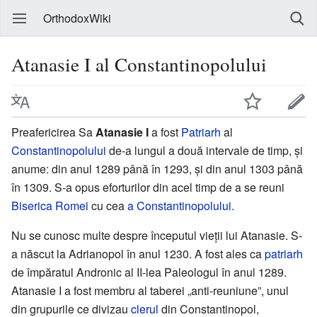
OrthodoxWiki
Atanasie I al Constantinopolului
Preafericirea Sa
Atanasie I
a fost
Patriarh
al
Constantinopolului
de-a lungul a două intervale de timp, și
anume: din anul 1289 până în 1293, și din anul 1303 până
în 1309. S-a opus eforturilor din acel timp de a se reuni
Biserica Romei
cu cea
a Constantinopolului
.
Nu se cunosc multe despre începutul vieții lui Atanasie. S-
a născut la Adrianopol în anul 1230. A fost ales ca
patriarh
de împăratul Andronic al II-lea Paleologul în anul 1289.
Atanasie I a fost membru al taberei „anti-reuniune”, unul
din grupurile ce divizau
clerul
din Constantinopol,