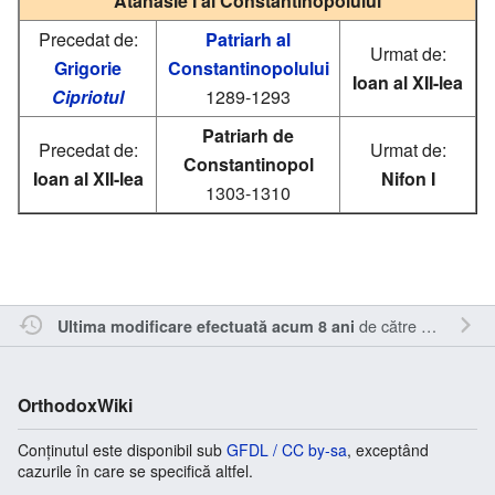
Atanasie I al Constantinopolului
Precedat de:
Patriarh al
Urmat de:
Grigorie
Constantinopolului
Ioan al XII-lea
Cipriotul
1289-1293
Patriarh de
Precedat de:
Urmat de:
Constantinopol
Ioan al XII-lea
Nifon I
1303-1310
de către
Sîmbotin
.
Ultima modificare efectuată acum 8 ani
OrthodoxWiki
Conținutul este disponibil sub
GFDL / CC by-sa
, exceptând
cazurile în care se specifică altfel.