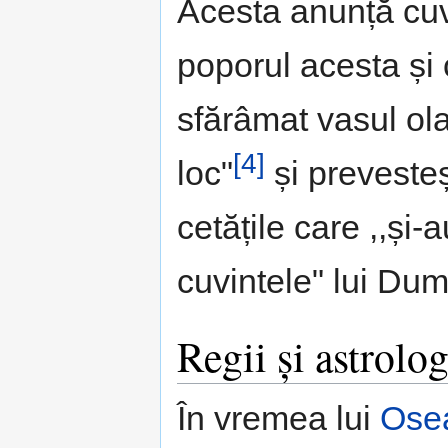
Acesta anunță cuv
poporul acesta și
sfărâmat vasul ola
[4]
loc"
și prevesteș
cetățile care ,,și-
cuvintele" lui Du
Regii și astrolog
În vremea lui
Ose