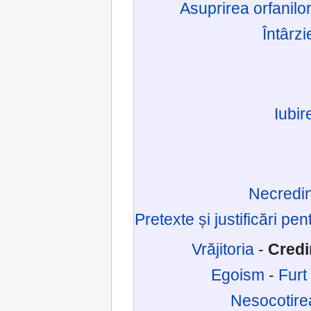
Asuprirea orfanilor,
Întârzi
Iubir
Necredin
Pretexte și justificări pe
Vrăjitoria
-
Credi
Egoism
-
Furt
Nesocotirea