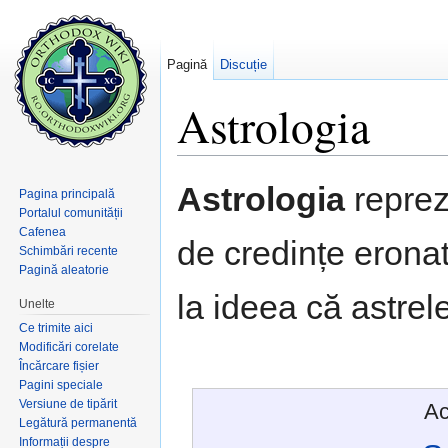
Pagină
Discuție
Astrologia
Salt la:
navigare
,
căutare
Astrologia
reprez
Pagina principală
Portalul comunității
Cafenea
de credințe erona
Schimbări recente
Pagină aleatorie
la ideea că astrel
Unelte
Ce trimite aici
Modificări corelate
Încărcare fișier
Pagini speciale
Versiune de tipărit
Ac
Legătură permanentă
Informații despre