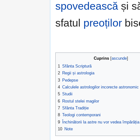
spovedească
și s
sfatul
preoților
bise
Cuprins
[
ascunde
]
1
Sfânta Scriptură
2
Regii și astrologia
3
Pedepse
4
Calculele astrologilor incorecte astronomic
5
Studii
6
Rostul stelei magilor
7
Sfânta Tradiție
8
Teologi contemporani
9
Închinătorii la astre nu vor vedea împărăți
10
Note