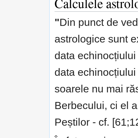
Calculele astrol
"
Din punct de ved
astrologice sunt 
data echinocțiulu
data echinocțiulu
soarele nu mai răs
Berbecului, ci el 
Peștilor - cf. [61;1