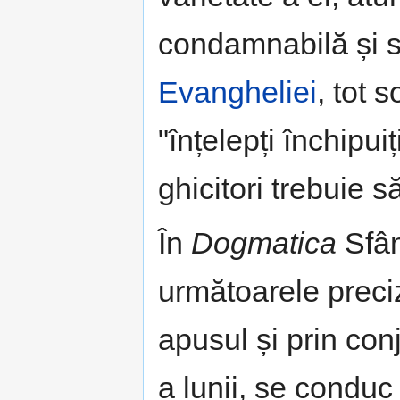
condamnabilă și sp
Evangheliei
, tot 
"înțelepți închipuiți
ghicitori trebuie s
În
Dogmatica
Sfân
următoarele preciză
apusul și prin conj
a lunii, se conduc