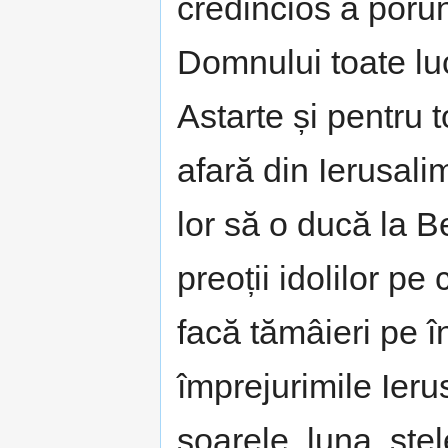
credincios a porun
Domnului toate luc
Astarte și pentru t
afară din Ierusali
lor să o ducă la B
preoții idolilor pe
facă tămâieri pe înă
împrejurimile Ieru
soarele, luna, stel