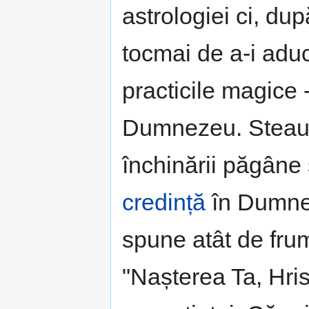
astrologiei ci, du
tocmai de a-i adu
practicile magice -
Dumnezeu. Steaua
închinării păgâne 
credință
în Dumnez
spune atât de fr
"Nașterea Ta, Hris