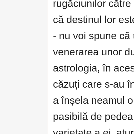
rugăciunilor cătr
că destinul lor es
- nu voi spune că 
venerarea unor du
astrologia, în ace
căzuți care s-au 
a înșela neamul 
pasibilă de pedeap
varietate a ei, at