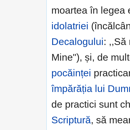
moartea în legea 
idolatriei
(încălcân
Decalogului
: ,,Să
Mine"), și, de mult
pocăinței
practican
împărăția lui Du
de practici sunt 
Scriptură
, să mear