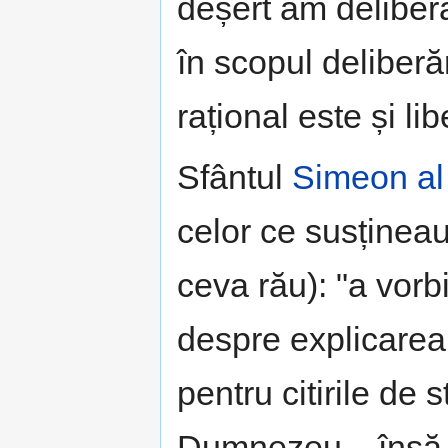
deșert am delibera
în scopul deliberă
rațional este și lib
Sfântul
Simeon al 
celor ce susțineau
ceva rău): "a vorb
despre explicarea 
pentru citirile de 
Dumnezeu... însă b