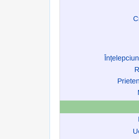
C
Înțelepciu
R
Priete
U