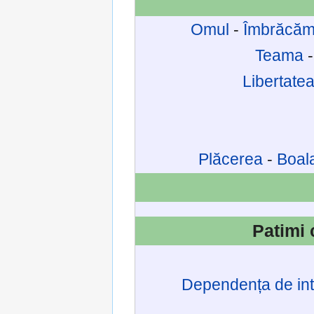
Omul
-
Îmbrăcăm
Teama
Libertate
Plăcerea
-
Boal
Patimi 
Dependența de int