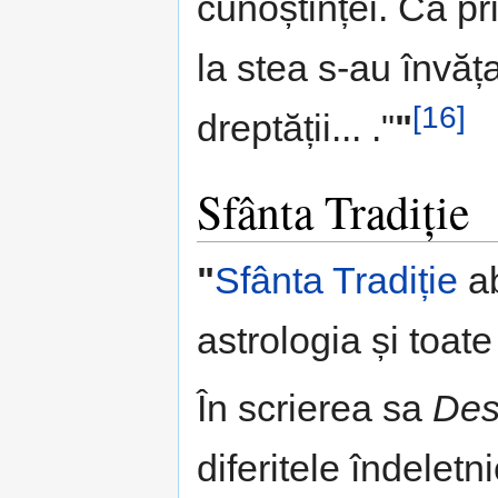
cunoștinței. Că pr
la stea s-au învăț
[16]
dreptății... ."
"
Sfânta Tradiție
"
Sfânta Tradiție
ab
astrologia și toate
În scrierea sa
Des
diferitele îndelet