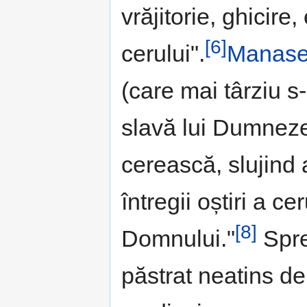
vrăjitorie, ghicire,
[6]
cerului".
Manas
(care mai târziu s
slavă lui Dumnezeu
cerească, slujind 
întregii oștiri a ce
[8]
Domnului."
Spre
păstrat neatins de