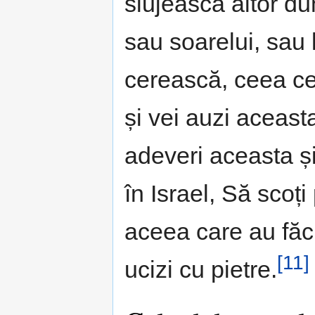
slujească altor du
sau soarelui, sau l
cerească, ceea ce 
și vei auzi aceast
adeveri aceasta și
în Israel, Să scoț
aceea care au făcut
[11]
ucizi cu pietre.