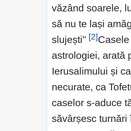
văzând soarele, lun
să nu te lași amăgi
[2]
slujești"
Casele 
astrologiei, arată
Ierusalimului și ca
necurate, ca Tofet
caselor s-aduce tăm
săvârșesc turnări 