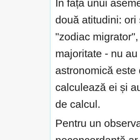
În fața unui asem
două atitudini: or
"zodiac migrator",
majoritate - nu au
astronomică este 
calculează ei și a
de calcul.
Pentru un observa
neconcordanță ar 