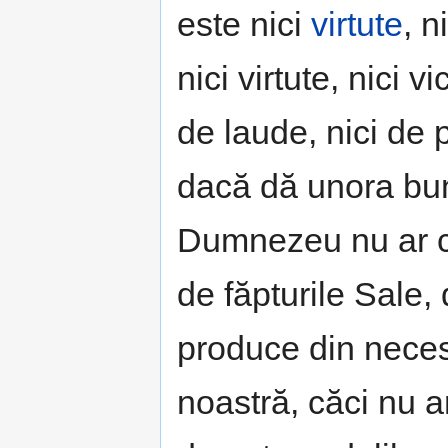
este nici
virtute
, n
nici virtute, nici 
de laude, nici de
dacă dă unora bună
Dumnezeu nu ar câr
de făpturile Sale,
produce din necesi
noastră, căci nu am