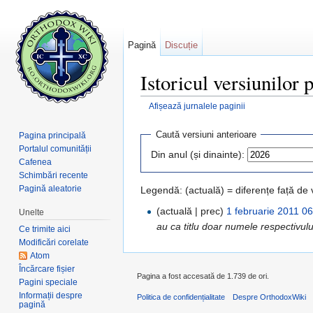
Pagină
Discuție
Istoricul versiunilor 
Afișează jurnalele paginii
Salt la:
navigare
,
căutare
Caută versiuni anterioare
Pagina principală
Portalul comunității
Din anul (și dinainte):
Cafenea
Schimbări recente
Pagină aleatorie
Legendă: (actuală) = diferențe față de
(actuală | prec)
1 februarie 2011 0
Unelte
au ca titlu doar numele respectivulu
Ce trimite aici
Modificări corelate
Atom
Încărcare fișier
Pagina a fost accesată de 1.739 de ori.
Pagini speciale
Informații despre
Politica de confidențialitate
Despre OrthodoxWiki
pagină