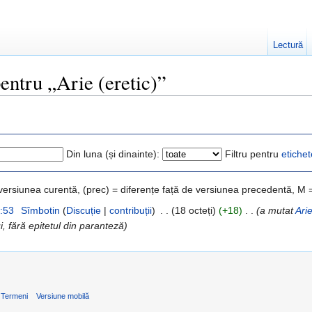
Lectură
pentru „Arie (eretic)”
Din luna (și dinainte):
Filtru pentru
etichet
 versiunea curentă, (prec) = diferențe față de versiunea precedentă, M 
6:53
‎
Sîmbotin
(
Discuție
|
contribuții
)
‎
. .
(18 octeți)
(+18)
‎
. .
(a mutat
Arie
i, fără epitetul din paranteză)
Termeni
Versiune mobilă