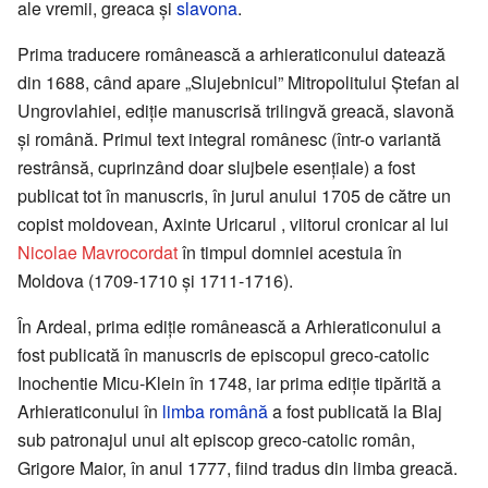
ale vremii, greaca şi
slavona
.
Prima traducere românească a arhieraticonului datează
din 1688, când apare „Slujebnicul” Mitropolitului Ştefan al
Ungrovlahiei, ediţie manuscrisă trilingvă greacă, slavonă
şi română. Primul text integral românesc (într-o variantă
restrânsă, cuprinzând doar slujbele esenţiale) a fost
publicat tot în manuscris, în jurul anului 1705 de către un
copist moldovean, Axinte Uricarul , viitorul cronicar al lui
Nicolae Mavrocordat
în timpul domniei acestuia în
Moldova (1709-1710 şi 1711-1716).
În Ardeal, prima ediţie românească a Arhieraticonului a
fost publicată în manuscris de episcopul greco-catolic
Inochentie Micu-Klein în 1748, iar prima ediţie tipărită a
Arhieraticonului în
limba română
a fost publicată la Blaj
sub patronajul unui alt episcop greco-catolic român,
Grigore Maior, în anul 1777, fiind tradus din limba greacă.