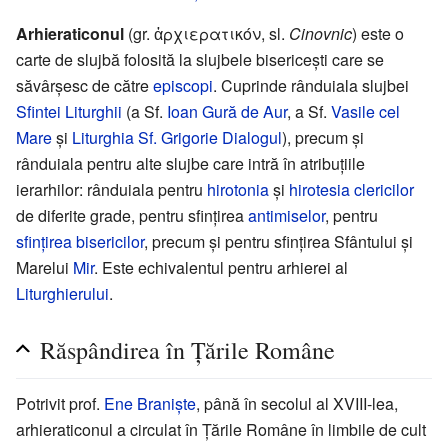
Arhieraticonul
(gr. ἀρχιερατικόν, sl.
Cinovnic
) este o
carte de slujbă folosită la slujbele bisericeşti care se
săvârşesc de către
episcopi
. Cuprinde rânduiala slujbei
Sfintei Liturghii
(a Sf.
Ioan Gură de Aur
, a Sf.
Vasile cel
Mare
şi
Liturghia Sf. Grigorie Dialogul
), precum şi
rânduiala pentru alte slujbe care intră în atribuţiile
ierarhilor: rânduiala pentru
hirotonia
şi
hirotesia
clericilor
de diferite grade, pentru sfinţirea
antimiselor
, pentru
sfinţirea bisericilor
, precum şi pentru sfinţirea Sfântului şi
Marelui
Mir
. Este echivalentul pentru arhierei al
Liturghierului
.
Răspândirea în Ţările Române
Potrivit prof.
Ene Branişte
, până în secolul al XVIII-lea,
arhieraticonul a circulat în Ţările Române în limbile de cult