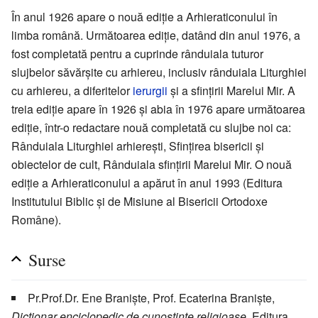
În anul 1926 apare o nouă ediţie a Arhieraticonului în
limba română. Următoarea ediţie, datând din anul 1976, a
fost completată pentru a cuprinde rânduiala tuturor
slujbelor săvărşite cu arhiereu, inclusiv rânduiala Liturghiei
cu arhiereu, a diferitelor
ierurgii
şi a sfinţirii Marelui Mir. A
treia ediţie apare în 1926 şi abia în 1976 apare următoarea
ediţie, într-o redactare nouă completată cu slujbe noi ca:
Rânduiala Liturghiei arhiereşti, Sfinţirea bisericii şi
obiectelor de cult, Rânduiala sfinţirii Marelui Mir. O nouă
ediţie a Arhieraticonului a apărut în anul 1993 (Editura
Institutului Biblic şi de Misiune al Bisericii Ortodoxe
Române).
Surse
Pr.Prof.Dr. Ene Branişte, Prof. Ecaterina Branişte,
Dicţionar enciclopedic de cunoştinţe religioase
, Editura