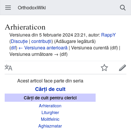
OrthodoxWiki
Arhieraticon
Versiunea din 5 februarie 2024 23:21, autor:
RappY
(
Discuție
|
contribuții
)
(Adăugare legătură)
(
dif
)
← Versiunea anterioară
| Versiunea curentă (dif) |
Versiunea următoare → (dif)
Acest articol face parte din seria
Cărți de cult
Cărți de cult pentru clerici
Arhieraticon
Liturghier
Molitfelnic
Aghiazmatar