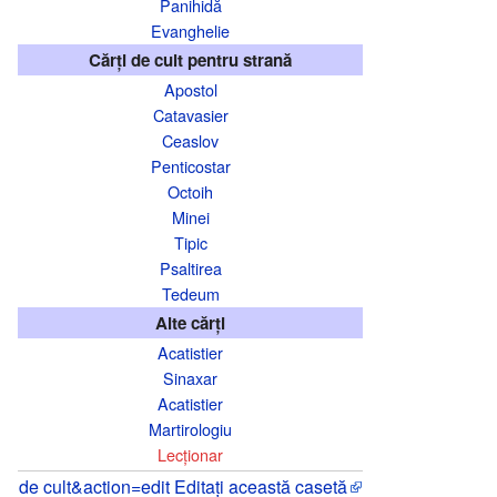
Panihidă
Evanghelie
Cărți de cult pentru strană
Apostol
Catavasier
Ceaslov
Penticostar
Octoih
Minei
Tipic
Psaltirea
Tedeum
Alte cărți
Acatistier
Sinaxar
Acatistier
Martirologiu
Lecționar
de cult&action=edit Editați această casetă