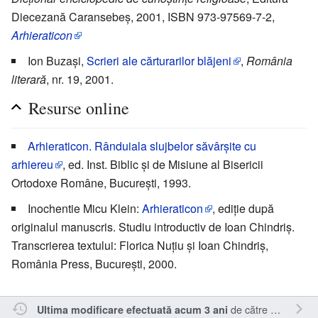
Diecezană Caransebeş, 2001, ISBN 973-97569-7-2,
Arhieraticon
Ion Buzaşi,
Scrieri ale cărturarilor blăjeni
,
România
literară
, nr. 19, 2001.
Resurse online
Arhieraticon. Rânduiala slujbelor săvârşite cu
arhiereu
, ed. Inst. Biblic şi de Misiune al Bisericii
Ortodoxe Române, Bucureşti, 1993.
Inochentie Micu Klein:
Arhieraticon
, ediţie după
originalul manuscris. Studiu introductiv de Ioan Chindriş.
Transcrierea textului: Florica Nuţiu şi Ioan Chindriş,
România Press, Bucureşti, 2000.
de către
RappY
.
Ultima modificare efectuată acum 3 ani