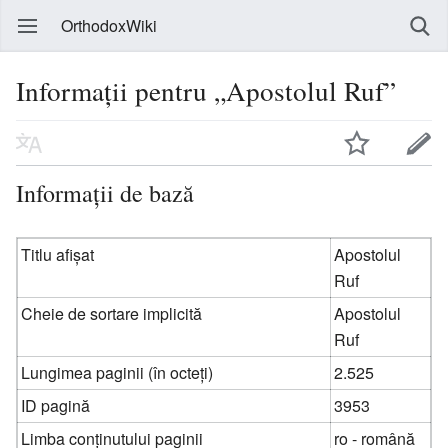
OrthodoxWiki
Informații pentru „Apostolul Ruf”
Informații de bază
Titlu afișat
Apostolul
Ruf
Cheie de sortare implicită
Apostolul
Ruf
Lungimea paginii (în octeți)
2.525
ID pagină
3953
Limba conținutului paginii
ro - română