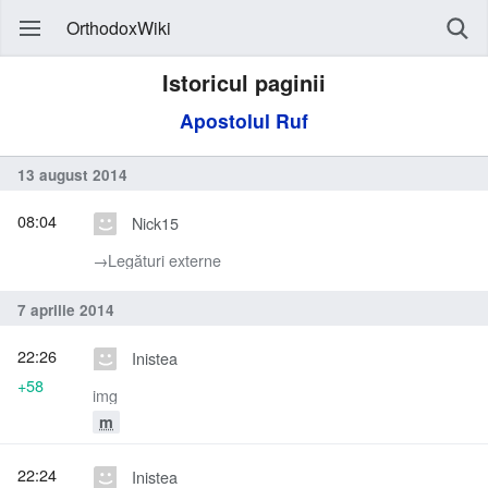
OrthodoxWiki
Istoricul paginii
Apostolul Ruf
13 august 2014
08:04
Nick15
→‎Legături externe
7 aprilie 2014
22:26
Inistea
+58
img
m
22:24
Inistea