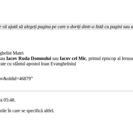
e vă ajută să alegeți pagina pe care o doriți dintr-o listă cu pagini sau a
ghelist Matei
sau
Iacov Ruda Domnului
sau
Iacov cel Mic
, primul
episcop
al Ierusa
frate cu sfântul apostol
Ioan Evanghelistul
acov&oldid=46879
”
ra 05:48.
ile în care se specifică altfel.