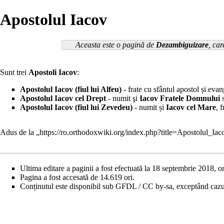
Apostolul Iacov
Aceasta este o pagină de
Dezambiguizare
, car
Sunt trei
Apostoli
Iacov
:
Apostolul Iacov (fiul lui Alfeu)
- frate cu
sfântul apostol și evan
Apostolul Iacov cel Drept
- numit şi
Iacov Fratele Domnului
Apostolul Iacov (fiul lui Zevedeu)
- numit și
Iacov cel Mare
, 
Adus de la „
https://ro.orthodoxwiki.org/index.php?title=Apostolul_I
Ultima editare a paginii a fost efectuată la 18 septembrie 2018, o
Pagina a fost accesată de 14.619 ori.
Conținutul este disponibil sub
GFDL / CC by-sa
, exceptând cazur