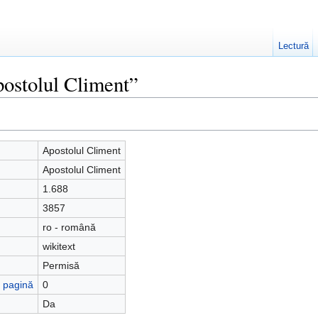
Lectură
postolul Climent”
Apostolul Climent
Apostolul Climent
1.688
3857
ro - română
wikitext
Permisă
ă pagină
0
Da