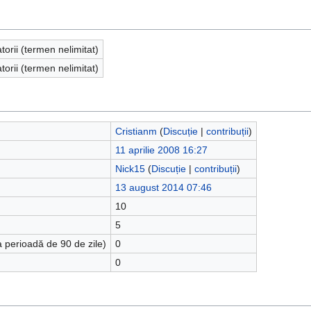
atorii (termen nelimitat)
atorii (termen nelimitat)
Cristianm
(
Discuție
|
contribuții
)
11 aprilie 2008 16:27
Nick15
(
Discuție
|
contribuții
)
13 august 2014 07:46
10
5
a perioadă de 90 de zile)
0
0