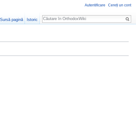
Autentificare
Cereți un cont
Căutare
Sursă pagină
Istoric