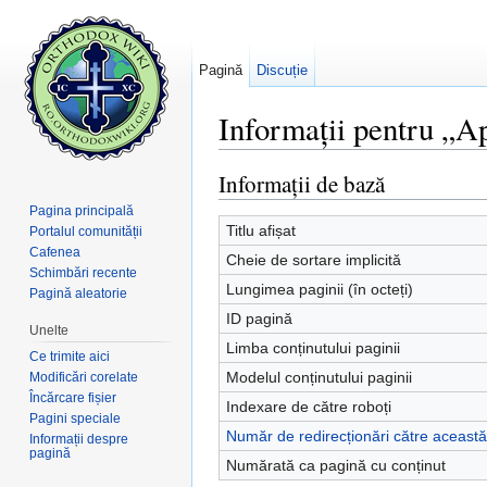
Pagină
Discuție
Informații pentru „A
Salt la:
navigare
,
căutare
Informații de bază
Pagina principală
Titlu afișat
Portalul comunității
Cafenea
Cheie de sortare implicită
Schimbări recente
Lungimea paginii (în octeți)
Pagină aleatorie
ID pagină
Unelte
Limba conținutului paginii
Ce trimite aici
Modelul conținutului paginii
Modificări corelate
Încărcare fișier
Indexare de către roboți
Pagini speciale
Număr de redirecționări către aceast
Informații despre
pagină
Numărată ca pagină cu conținut