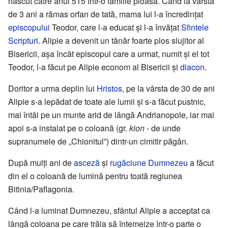
născut către anul 515 într-o familie pioasă. Când la vârsta
de 3 ani a rămas orfan de tată, mama lui l-a încredințat
episcopului
Teodor, care l-a educat și l-a învățat
Sfintele
Scripturi
. Alipie a devenit un tânăr foarte pios slujitor al
Bisericii, așa încât episcopul care a urmat, numit și el tot
Teodor, l-a făcut pe Alipie econom al Bisericii și
diacon
.
Doritor a urma deplin lui
Hristos
, pe la vârsta de 30 de ani
Alipie s-a lepădat de toate ale lumii și s-a făcut pustnic,
mai întâi pe un munte arid de lângă Andrianopole, iar mai
apoi s-a instalat pe o coloană (gr.
kion
- de unde
supranumele de „Chionitul”) dintr-un cimitir păgân.
După mulți ani de
asceză
și
rugăciune
Dumnezeu
a făcut
din el o coloană de lumină pentru toată regiunea
Bitinia/Paflagonia.
Când l-a luminat Dumnezeu, sfântul Alipie a acceptat ca
lângă coloana pe care trăia să întemeize într-o parte o