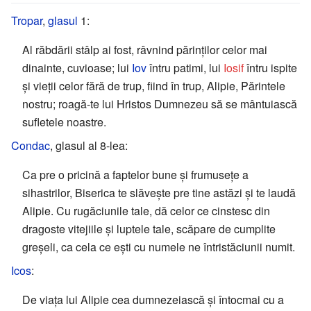
Tropar
,
glasul
1:
Al răbdării stâlp ai fost, râvnind părinților celor mai
dinainte, cuvioase; lui
Iov
întru patimi, lui
Iosif
întru ispite
și vieții celor fără de trup, fiind în trup, Alipie, Părintele
nostru; roagă-te lui Hristos Dumnezeu să se mântuiască
sufletele noastre.
Condac
, glasul al 8-lea:
Ca pre o pricină a faptelor bune și frumusețe a
sihastrilor, Biserica te slăvește pre tine astăzi și te laudă
Alipie. Cu rugăciunile tale, dă celor ce cinstesc din
dragoste vitejiile și luptele tale, scăpare de cumplite
greșeli, ca cela ce ești cu numele ne întristăciunii numit.
Icos
:
De viața lui Alipie cea dumnezeiască și întocmai cu a