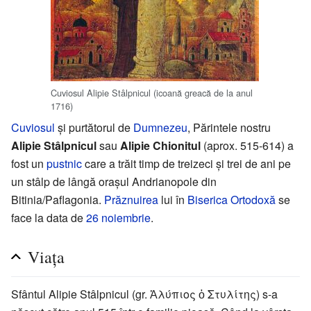
Cuviosul Alipie Stâlpnicul (icoană greacă de la anul
1716)
Cuviosul
și purtătorul de
Dumnezeu
, Părintele nostru
Alipie Stâlpnicul
sau
Alipie Chionitul
(aprox. 515-614) a
fost un
pustnic
care a trăit timp de treizeci și trei de ani pe
un stâlp de lângă orașul Andrianopole din
Bitinia/Paflagonia.
Prăznuirea
lui în
Biserica Ortodoxă
se
face la data de
26 noiembrie
.
Viața
Sfântul Alipie Stâlpnicul (gr. Ἀλύπιος ὁ Στυλίτης) s-a