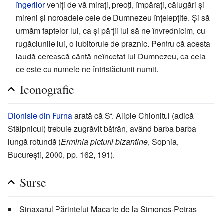
îngerilor
veniți de vă mirați, preoți, împărați, călugări și
mireni și noroadele cele de Dumnezeu înțelepțite. Și să
urmăm faptelor lui, ca și părții lui să ne învrednicim, cu
rugăciunile lui, o iubitorule de praznic. Pentru că acesta
laudă cerească cântă neîncetat lui Dumnezeu, ca cela
ce este cu numele ne întristăciunii numit.
Iconografie
Dionisie din Furna
arată că Sf. Alipie Chionitul (adică
Stâlpnicul) trebuie zugrăvit bătrân, având barba barba
lungă rotundă (
Erminia picturii bizantine
, Sophia,
București, 2000, pp. 162, 191).
Surse
Sinaxarul Părintelui Macarie de la Simonos-Petras