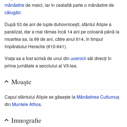
mănăstire
de maici, iar în cealaltă parte o mănăstire de
călugări
.
După 53 de ani de lupte duhovnicești, sfântul Alipie a
paralizat, dar a mai rămas încă 14 ani pe coloană până la
moartea sa, la 99 de ani, către anul 614, în timpul
împăratului Heraclie (610-641).
Viața sa a fost scrisă de unul din
ucenicii
săi direcți în
prima jumătate a secolului al VII-lea.
Moaște
Capul sfântului Alipie se găsește la
Mănăstirea Cutlumuș
din
Muntele Athos
.
Imnografie