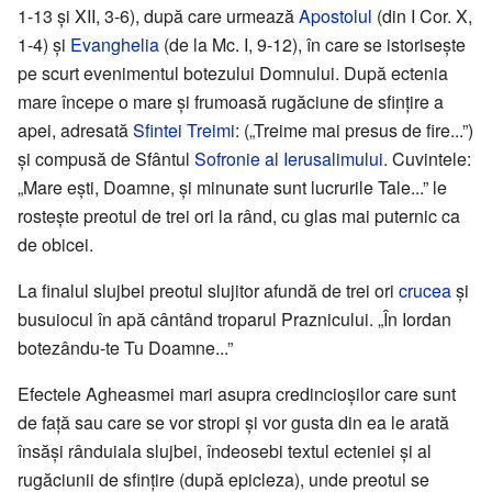
1-13 și XII, 3-6), după care urmează
Apostolul
(din I Cor. X,
1-4) și
Evanghelia
(de la Mc. I, 9-12), în care se istorisește
pe scurt evenimentul botezului Domnului. După ectenia
mare începe o mare și frumoasă rugăciune de sfințire a
apei, adresată
Sfintei Treimi
: („Treime mai presus de fire...”)
și compusă de Sfântul
Sofronie al Ierusalimului
. Cuvintele:
„Mare ești, Doamne, și minunate sunt lucrurile Tale...” le
rostește preotul de trei ori la rând, cu glas mai puternic ca
de obicei.
La finalul slujbei preotul slujitor afundă de trei ori
crucea
și
busuiocul în apă cântând troparul Praznicului. „În Iordan
botezându-te Tu Doamne...”
Efectele Agheasmei mari asupra credincioșilor care sunt
de față sau care se vor stropi și vor gusta din ea le arată
însăși rânduiala slujbei, îndeosebi textul ecteniei și al
rugăciunii de sfințire (după epicleza), unde preotul se