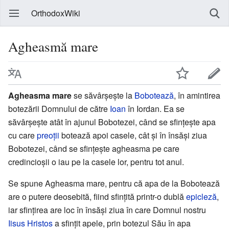
OrthodoxWiki
Agheasmă mare
Agheasma mare
se săvârșește la
Bobotează
, în amintirea
botezării Domnului de către
Ioan
în Iordan. Ea se
săvârșește atât în ajunul Bobotezei, când se sfințește apa
cu care
preoții
botează apoi casele, cât și în însăși ziua
Bobotezei, când se sfințește agheasma pe care
credincioșii o iau pe la casele lor, pentru tot anul.
Se spune Agheasma mare, pentru că apa de la Bobotează
are o putere deosebită, fiind sfințită printr-o dublă
epicleză
,
iar sfințirea are loc în însăși ziua în care Domnul nostru
Iisus Hristos
a sfințit apele, prin botezul Său în apa