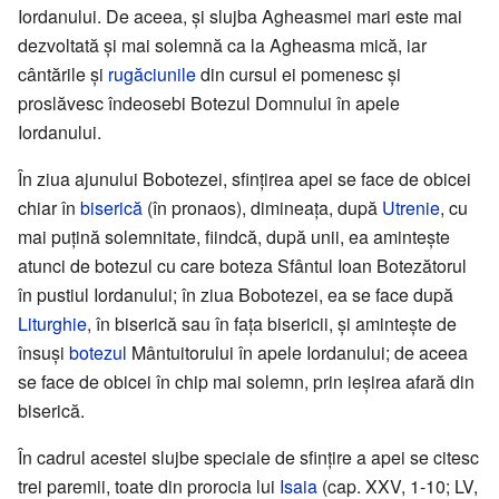
Iordanului. De aceea, și slujba Agheasmei mari este mai
dezvoltată și mai solemnă ca la Agheasma mică, iar
cântările și
rugăciunile
din cursul ei pomenesc și
proslăvesc îndeosebi Botezul Domnului în apele
Iordanului.
În ziua ajunului Bobotezei, sfințirea apei se face de obicei
chiar în
biserică
(în pronaos), dimineața, după
Utrenie
, cu
mai puțină solemnitate, fiindcă, după unii, ea amintește
atunci de botezul cu care boteza Sfântul Ioan Botezătorul
în pustiul Iordanului; în ziua Bobotezei, ea se face după
Liturghie
, în biserică sau în fața bisericii, și amintește de
însuși
botezul
Mântuitorului în apele Iordanului; de aceea
se face de obicei în chip mai solemn, prin ieșirea afară din
biserică.
În cadrul acestei slujbe speciale de sfințire a apei se citesc
trei paremii, toate din prorocia lui
Isaia
(cap. XXV, 1-10; LV,