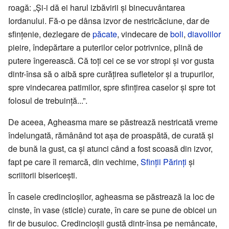
roagă: „Și-i dă ei harul izbăvirii și binecuvântarea
Iordanului. Fă-o pe dânsa izvor de nestricăciune, dar de
sfințenie, dezlegare de
păcate
, vindecare de
boli
,
diavolilor
pieire, îndepărtare a puterilor celor potrivnice, plină de
putere îngerească. Că toți cei ce se vor stropi și vor gusta
dintr-însa să o aibă spre curățirea sufletelor și a trupurilor,
spre vindecarea patimilor, spre sfințirea caselor și spre tot
folosul de trebuință...”.
De aceea, Agheasma mare se păstrează nestricată vreme
îndelungată, rămânând tot așa de proaspătă, de curată și
de bună la gust, ca și atunci când a fost scoasă din izvor,
fapt pe care îl remarcă, din vechime,
Sfinții Părinți
și
scriitorii bisericești.
În casele credincioșilor, agheasma se păstrează la loc de
cinste, în vase (sticle) curate, în care se pune de obicei un
fir de busuioc. Credincioșii gustă dintr-însa pe nemâncate,