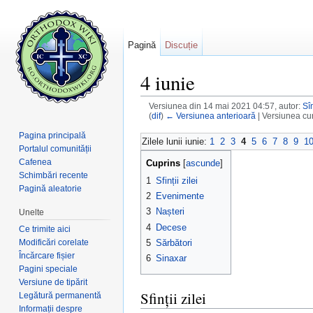
Pagină
Discuție
4 iunie
Versiunea din 14 mai 2021 04:57, autor:
Sî
(
dif
)
← Versiunea anterioară
| Versiunea cur
Salt la:
navigare
,
căutare
Pagina principală
Zilele lunii iunie:
1
2
3
4
5
6
7
8
9
1
Portalul comunității
Cafenea
Cuprins
[
ascunde
]
Schimbări recente
1
Sfinții zilei
Pagină aleatorie
2
Evenimente
3
Nașteri
Unelte
4
Decese
Ce trimite aici
Modificări corelate
5
Sărbători
Încărcare fișier
6
Sinaxar
Pagini speciale
Versiune de tipărit
Sfinții zilei
Legătură permanentă
Informații despre