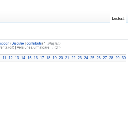
Lectură
mbotin
(
Discuție
|
contribuții
)
(
→
Nașteri
)
entă (dif) | Versiunea următoare → (dif)
0
11
12
13
14
15
16
17
18
19
20
21
22
23
24
25
26
27
28
29
30