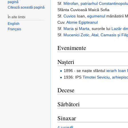
pagină
Sf.
Mitrofan
,
patriarhul
Constantinopolu
Citează această pagină
Sfânta Cuvioasă Maică Sofia
Sf.
Cuvios
Ioan,
egumenul
mănăstirii M
În alte limbi
Cuv.
Alonie Egipteanul
English
Sf.
Maria
și
Marta
, surorile lui
Lazăr di
Français
Sf.
Mucenici
Zotic, Atal, Camasis și Fili
Evenimente
Nașteri
1896 - se naște sfântul
ierarh
Ioan 
1936: IPS
Timotei Seviciu
,
arhiepis
Decese
Sărbători
Sinaxar
4 iunie