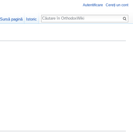
Autentificare
Cereți un cont
Căutare
Sursă pagină
Istoric