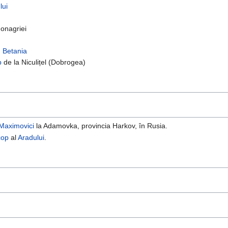
lui
onagriei
n Betania
p
de la Niculițel (Dobrogea)
Maximovici
la Adamovka, provincia Harkov, în Rusia.
cop
al
Aradului
.