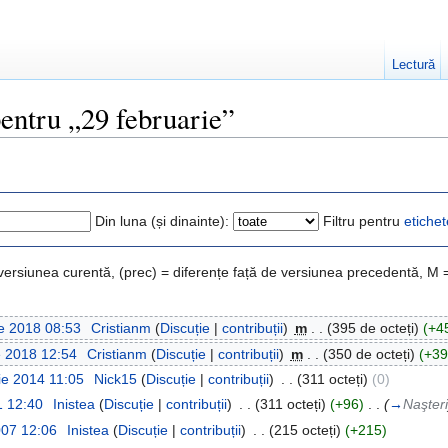
Lectură
pentru „29 februarie”
Din luna (și dinainte):
Filtru pentru
etichet
 versiunea curentă, (prec) = diferențe față de versiunea precedentă, M 
e 2018 08:53
‎
Cristianm
(
Discuție
|
contribuții
)
‎
m
. .
(395 de octeți)
(+4
e 2018 12:54
‎
Cristianm
(
Discuție
|
contribuții
)
‎
m
. .
(350 de octeți)
(+39
ie 2014 11:05
‎
Nick15
(
Discuție
|
contribuții
)
‎
. .
(311 octeți)
(0)
1 12:40
‎
Inistea
(
Discuție
|
contribuții
)
‎
. .
(311 octeți)
(+96)
‎
. .
(
→
Naşteri
007 12:06
‎
Inistea
(
Discuție
|
contribuții
)
‎
. .
(215 octeți)
(+215)