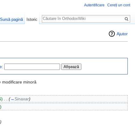
Autentificare
Cereți un cont
Căutare
Sursă pagină
Istoric
Ajutor
e
:
= modificare minoră
5)
‎
. .
(
→
Sinaxar
)
)
)