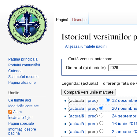
Pagină
Discuție
Istoricul versiunilor 
Afișează jurnalele paginii
Salt la:
navigare
,
căutare
Caută versiuni anterioare
Pagina principală
Portalul comunității
Din anul (și dinainte):
Cafenea
Schimbări recente
Pagină aleatorie
Legendă: (actuală) = diferențe față de
Unelte
(actuală |
prec
)
12 decembri
Ce trimite aici
Modificări corelate
(
actuală
|
prec
)
20 noiembri
Atom
(
actuală
|
prec
)
24 septembr
Încărcare fișier
(
actuală
|
prec
)
16 iunie 201
Pagini speciale
Informații despre
(
actuală
| prec)
2 ianuarie 2
pagină