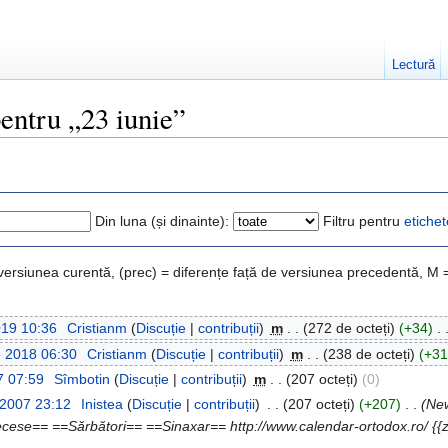
Lectură
pentru „23 iunie”
Din luna (și dinainte):
Filtru pentru
etichet
 versiunea curentă, (prec) = diferențe față de versiunea precedentă, M 
019 10:36
‎
Cristianm
(
Discuție
|
contribuții
)
‎
m
. .
(272 de octeți)
(+34)
‎
. 
e 2018 06:30
‎
Cristianm
(
Discuție
|
contribuții
)
‎
m
. .
(238 de octeți)
(+31
7 07:59
‎
Sîmbotin
(
Discuție
|
contribuții
)
‎
m
. .
(207 octeți)
(0)
 2007 23:12
‎
Inistea
(
Discuție
|
contribuții
)
‎
. .
(207 octeți)
(+207)
‎
. .
(New
e== ==Sărbători== ==Sinaxar== http://www.calendar-ortodox.ro/ {{zile