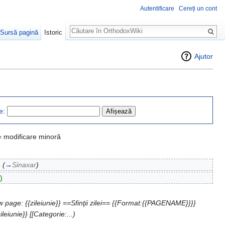
Autentificare
Cereți un cont
Căutare
Sursă pagină
Istoric
Ajutor
e
:
= modificare minoră
.
(
→
Sinaxar
)
)
 page: {{zileiunie}} ==Sfinţii zilei== {{Format:{{PAGENAME}}}}
iunie}} [[Categorie:...)