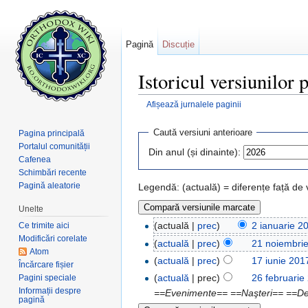
Pagină
Discuție
Istoricul versiunilor 
Afișează jurnalele paginii
Salt la:
navigare
,
căutare
Caută versiuni anterioare
Pagina principală
Portalul comunității
Din anul (și dinainte):
Cafenea
Schimbări recente
Pagină aleatorie
Legendă: (actuală) = diferențe față de
Unelte
(actuală |
prec
)
2 ianuarie 2
Ce trimite aici
Modificări corelate
(
actuală
|
prec
)
21 noiembri
Atom
(
actuală
|
prec
)
17 iunie 201
Încărcare fișier
(
actuală
| prec)
26 februarie
Pagini speciale
Informații despre
==Evenimente== ==Naşteri== ==Deces
pagină