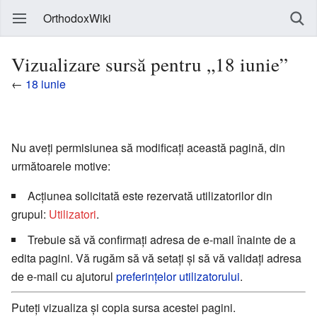
OrthodoxWiki
Vizualizare sursă pentru „18 iunie”
←
18 iunie
Nu aveți permisiunea să modificați această pagină, din
următoarele motive:
Acțiunea solicitată este rezervată utilizatorilor din
grupul:
Utilizatori
.
Trebuie să vă confirmați adresa de e-mail înainte de a
edita pagini. Vă rugăm să vă setați și să vă validați adresa
de e-mail cu ajutorul
preferințelor utilizatorului
.
Puteți vizualiza și copia sursa acestei pagini.