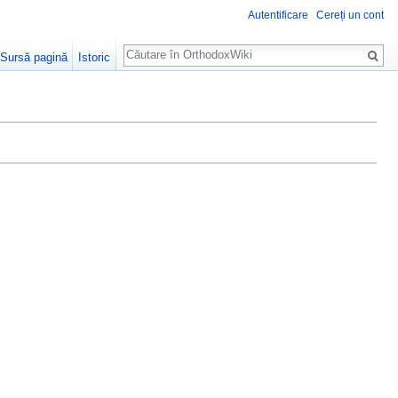
Autentificare
Cereți un cont
Căutare
Sursă pagină
Istoric