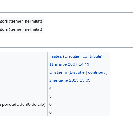
atorii (termen nelimitat)
atorii (termen nelimitat)
Inistea
(
Discuție
|
contribuții
)
11 martie 2007 14:49
Cristianm
(
Discuție
|
contribuții
)
2 ianuarie 2019 19:09
4
3
a perioadă de 90 de zile)
0
0