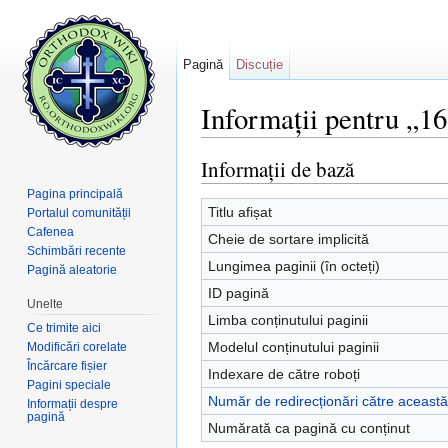
Pagină
Discuție
Informații pentru „16
Salt la:
navigare
,
căutare
Informații de bază
Pagina principală
Titlu afișat
Portalul comunității
Cafenea
Cheie de sortare implicită
Schimbări recente
Lungimea paginii (în octeți)
Pagină aleatorie
ID pagină
Unelte
Limba conținutului paginii
Ce trimite aici
Modelul conținutului paginii
Modificări corelate
Încărcare fișier
Indexare de către roboți
Pagini speciale
Număr de redirecționări către aceast
Informații despre
pagină
Numărată ca pagină cu conținut