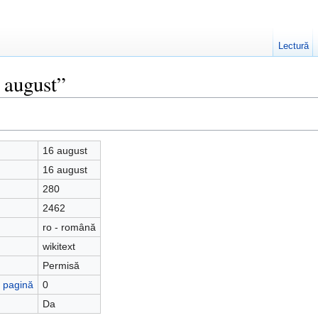
Lectură
 august”
16 august
16 august
280
2462
ro - română
wikitext
Permisă
ă pagină
0
Da