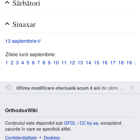
Sărbători
Sinaxar
13 septembrie
Zilele lunii septembrie:
1
2
3
4
5
6
7
8
9
10
11
12
13
14
15
16
17
18
19
20
de către
Cristianm
.
Ultima modificare efectuată acum 8 ani
OrthodoxWiki
Conținutul este disponibil sub
GFDL / CC by-sa
, exceptând
cazurile în care se specifică altfel.
Confidențialitate
Desktop