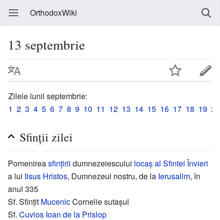
OrthodoxWiki
13 septembrie
Zilele lunii septembrie:
1
2
3
4
5
6
7
8
9
10
11
12
13
14
15
16
17
18
19
20
Sfinții zilei
Pomenirea
sfințirii
dumnezeiescului
locaș al Sfintei Învieri
a lui
Iisus Hristos
, Dumnezeul nostru, de la
Ierusalim
, în
anul 335
Sf. Sfințit
Mucenic
Cornelie sutașul
Sf.
Cuvios
Ioan de la Prislop