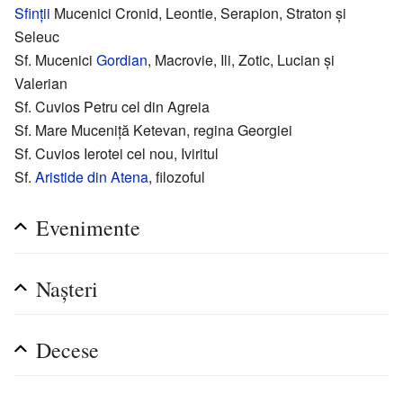
Sfinții
Mucenici Cronid, Leontie, Serapion, Straton și
Seleuc
Sf. Mucenici
Gordian
, Macrovie, Ili, Zotic, Lucian și
Valerian
Sf. Cuvios Petru cel din Agreia
Sf. Mare Muceniță Ketevan, regina Georgiei
Sf. Cuvios Ierotei cel nou, Iviritul
Sf.
Aristide din Atena
, filozoful
Evenimente
Nașteri
Decese