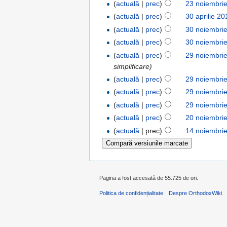
(
actuală
|
prec
)
23 noiembri
(
actuală
|
prec
)
30 aprilie 2
(
actuală
|
prec
)
30 noiembri
(
actuală
|
prec
)
30 noiembri
(
actuală
|
prec
)
29 noiembri
simplificare)
(
actuală
|
prec
)
29 noiembri
(
actuală
|
prec
)
29 noiembri
(
actuală
|
prec
)
29 noiembri
(
actuală
|
prec
)
20 noiembri
(
actuală
| prec)
14 noiembri
Pagina a fost accesată de 55.725 de ori.
Politica de confidențialitate
Despre OrthodoxWiki