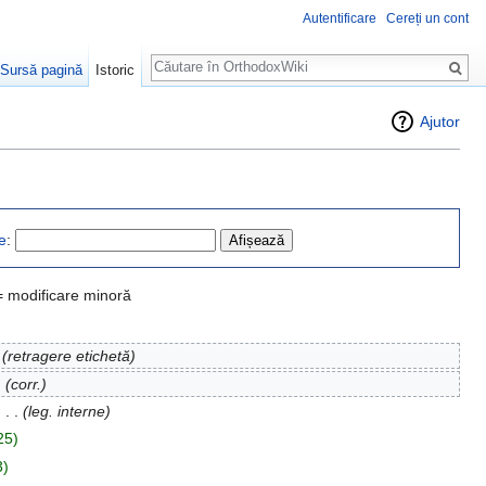
Autentificare
Cereți un cont
Căutare
Sursă pagină
Istoric
Ajutor
e
:
= modificare minoră
(retragere etichetă)
.
(corr.)
)
‎
. .
(leg. interne)
25)
3)