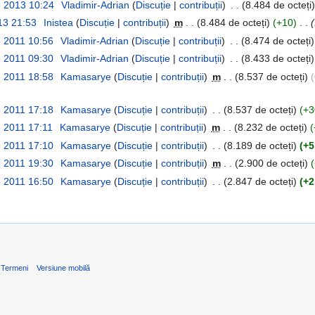
e 2013 10:24
‎
Vladimir-Adrian
(
Discuție
|
contribuții
)
‎
. .
(8.484 de octeți)
013 21:53
‎
Inistea
(
Discuție
|
contribuții
)
‎
m
. .
(8.484 de octeți)
(+10)
‎
. .
e 2011 10:56
‎
Vladimir-Adrian
(
Discuție
|
contribuții
)
‎
. .
(8.474 de octeți)
e 2011 09:30
‎
Vladimir-Adrian
(
Discuție
|
contribuții
)
‎
. .
(8.433 de octeți)
e 2011 18:58
‎
Kamasarye
(
Discuție
|
contribuții
)
‎
m
. .
(8.537 de octeți)
(
e 2011 17:18
‎
Kamasarye
(
Discuție
|
contribuții
)
‎
. .
(8.537 de octeți)
(+3
e 2011 17:11
‎
Kamasarye
(
Discuție
|
contribuții
)
‎
m
. .
(8.232 de octeți)
(
e 2011 17:10
‎
Kamasarye
(
Discuție
|
contribuții
)
‎
. .
(8.189 de octeți)
(+5
e 2011 19:30
‎
Kamasarye
(
Discuție
|
contribuții
)
‎
m
. .
(2.900 de octeți)
e 2011 16:50
‎
Kamasarye
(
Discuție
|
contribuții
)
‎
. .
(2.847 de octeți)
(+2
Termeni
Versiune mobilă