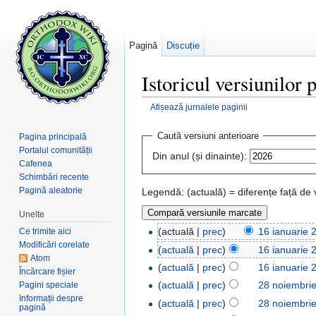
Pagină
Discuție
Istoricul versiunilor
Afișează jurnalele paginii
Salt la:
navigare
,
căutare
Caută versiuni anterioare
Pagina principală
Portalul comunității
Din anul (și dinainte):
Cafenea
Schimbări recente
Pagină aleatorie
Legendă: (actuală) = diferențe față de
Unelte
(actuală |
prec
)
16 ianuarie 
Ce trimite aici
Modificări corelate
(
actuală
|
prec
)
16 ianuarie 
Atom
(
actuală
|
prec
)
16 ianuarie 
Încărcare fișier
(
actuală
|
prec
)
28 noiembri
Pagini speciale
Informații despre
(
actuală
|
prec
)
28 noiembri
pagină