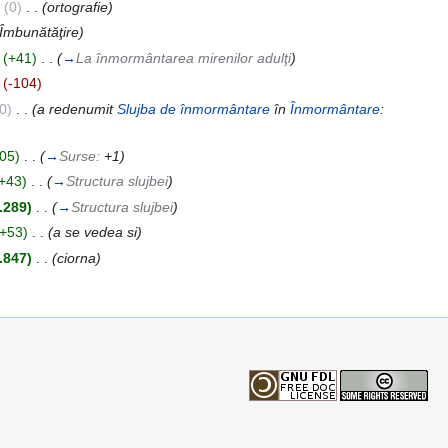
(0)
‎
. .
(ortografie)
(Îmbunătăţire)
(+41)
‎
. .
(
→
La înmormântarea mirenilor adulţi
)
(-104)
0)
‎
. .
(a redenumit
Slujba de înmormântare
în
Înmormântare
:
05)
‎
. .
(
→
Surse:
+1
)
+43)
‎
. .
(
→
Structura slujbei
)
.289)
‎
. .
(
→
Structura slujbei
)
(+53)
‎
. .
(a se vedea si)
.847)
‎
. .
(ciorna)