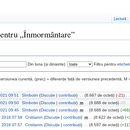
Lectură
 pentru „Înmormântare”
Din luna (și dinainte):
Filtru pentru
etichet
 versiunea curentă, (prec) = diferențe față de versiunea precedentă, M 
2021 09:51
‎
Sîmbotin
(
Discuție
|
contribuții
)
‎
. .
(8.667 de octeți)
(-21)
‎
. .
2021 09:50
‎
Sîmbotin
(
Discuție
|
contribuții
)
‎
m
. .
(8.688 de octeți)
(0)
‎
. 
2021 09:45
‎
Sîmbotin
(
Discuție
|
contribuții
)
‎
m
. .
(8.688 de octeți)
(+66
e 2018 07:58
‎
Cristianm
(
Discuție
|
contribuții
)
‎
m
. .
(8.622 de octeți)
(+
e 2018 07:57
‎
Cristianm
(
Discuție
|
contribuții
)
‎
. .
(8.597 de octeți)
(+11