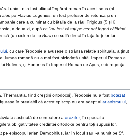
rat unic - el a fost ultimul împărat roman în acest sens (al
-a ales pe Flavius Eugenius, un fost profesor de retorică și un
panie care a culminat cu bătălia de la râul Frigidus (5 și 6
dosie, a doua zi, după ce "
au fost văzuți pe cer doi îngeri călărind
ernică (un ciclon de tip
Bora
) ce suflă direct în fața forțelor lui
ului
, cu care Teodosie a avusese o strânsă relație spirituală, a ținut
orie: lumea romană nu a mai fost niciodată unită. Imperiul Roman a
lui Rufinus, și Honorius în Imperiul Roman de Apus, sub regența
, Thermantia, fiind creștini ortodocși), Teodosie nu a fost
botezat
igurase în prealabil că acest episcop nu era adept al
arianismului
,
ctivitate susținută de combatere a
ereziilor
, în special a
fera obligativitatea credinței ortodoxe pentru toți supușii lor.
t pe episcopul arian Demophilus, iar în locul său l-a numit pe Sf.