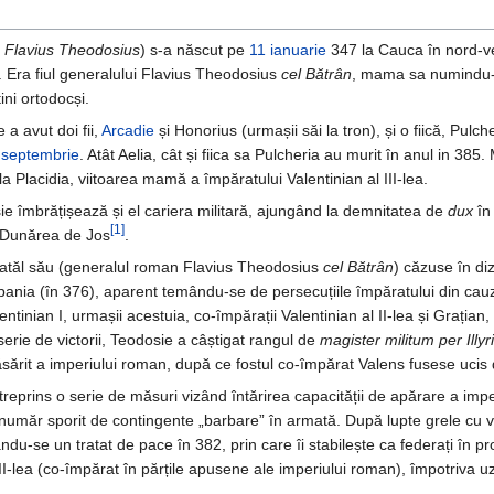
d
Flavius Theodosius
) s-a născut pe
11 ianuarie
347 la Cauca în nord-ve
 Era fiul generalului Flavius Theodosius
cel Bătrân
, mama sa numindu
ini ortodocși.
e a avut doi fii,
Arcadie
și Honorius (urmașii săi la tron), și o fiică, Pulch
 septembrie
. Atât Aelia, cât și fiica sa Pulcheria au murit în anul in 385.
lla Placidia, viitoarea mamă a împăratului Valentinian al III-lea.
e îmbrățișează și el cariera militară, ajungând la demnitatea de
dux
în
[1]
la Dunărea de Jos
.
ă tatăl său (generalul roman Flavius Theodosius
cel Bătrân
) căzuse în diz
pania (în 376), aparent temându-se de persecuțiile împăratului din cauza
lentinian I, urmașii acestuia, co-împărații Valentinian al II-lea și Graț
erie de victorii, Teodosie a câștigat rangul de
magister militum per Illy
sărit a imperiului roman, după ce fostul co-împărat Valens fusese ucis d
întreprins o serie de măsuri vizând întărirea capacității de apărare a im
 un număr sporit de contingente „barbare” în armată. După lupte grele cu 
ndu-se un tratat de pace în 382, prin care îi stabilește ca federați în p
al II-lea (co-împărat în părțile apusene ale imperiului roman), împotriva