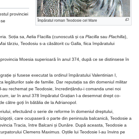
stul provinciei
-se
Împăratul roman Teodosie cel Mare
eria. Soția sa, Aelia Flacilla (cunoscută și ca
Placilla
sau
Plachilla
),
 Mai târziu, Teodosiu s-a căsătorit cu Galla, fiica împăratului
 provincia Moesia superioară în anul 374, după ce se distinsese în
grație și fusese executat la ordinul împăratului Valentinian I,
 legăturilor sale de familie. Dar reputația sa din domeniul militar
ian, l-au rechemat pe Teodosie, încredințându-i comanda unei noi
ricum
, iar în anul 378 împăratul Grațian l-a desemnat drept co-
e către goți în bătălia de la Adrianopol.
periului, efectuând o serie de reforme în domeniul dreptului,
vizigoții, care ocupaseră o parte din peninsula balcanică, Teodosie a
rovincia Tracia, între Balcani și Dunăre. După aceasta, Teodosie a
 uzurpatorului Clemens Maximus. Oștile lui Teodosie l-au învins pe