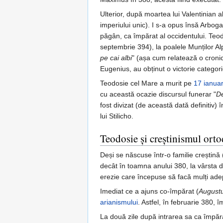
Ulterior, după moartea lui Valentinian 
imperiului unic). I s-a opus însă Arbo
păgân, ca împărat al occidentului. Teo
septembrie 394), la poalele Munților Alp
pe cai albi
" (așa cum relatează o cronică
Eugenius, au obținut o victorie categori
Teodosie cel Mare a murit pe
17 ianuar
cu această ocazie discursul funerar "
De
fost divizat (de această dată definitiv) în
lui Stilicho.
Teodosie și creștinismul ort
Deși se născuse într-o familie creștină
decât în toamna anului 380, la vârsta 
erezie care începuse să facă mulți adep
Imediat ce a ajuns co-împărat (
August
arianismului
. Astfel, în februarie 380, 
La două zile după intrarea sa ca împăra