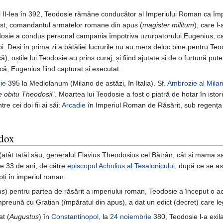
al II-lea în 392, Teodosie rămâne conducător al Imperiului Roman ca împă
gast, comandantul armatelor romane din apus (
magister militum
), care l
dosie a condus personal campania împotriva uzurpatorului Eugenius, cam
i. Deși în prima zi a bătăliei lucrurile nu au mers deloc bine pentru Teo
), oștile lui Teodosie au prins curaj, și fiind ajutate și de o furtună put
că, Eugenius fiind capturat și executat.
ie
395 la Mediolanum (Milano de astăzi, în Italia). Sf.
Ambrozie al Milan
 obitu Theodosii
". Moartea lui Teodosie a fost o piatră de hotar în ist
tre cei doi fii ai săi:
Arcadie
în Imperiul Roman de Răsărit, sub regența 
odox
 (atât tatăl său, generalul Flavius Theodosius cel Bătrân, cât și mama sa
de 33 de ani, de către
episcopul
Acholius al Tesalonicului
, după ce se as
ți în imperiul roman.
us
) pentru partea de răsărit a imperiului roman, Teodosie a început o a
împreună cu Grațian (împăratul din apus), a dat un edict (decret) care legi
t (
Augustus
) în
Constantinopol
, la
24 noiembrie
380, Teodosie l-a exila