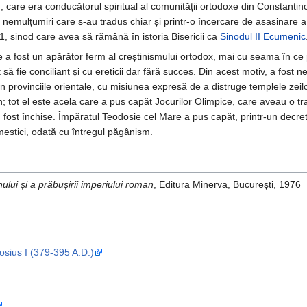
), care era conducătorul spiritual al comunității ortodoxe din Constantin
r, nemulțumiri care s-au tradus chiar și printr-o încercare de asasinare
1, sinod care avea să rămână în istoria Bisericii ca
Sinodul II Ecumenic
e a fost un apărător ferm al creștinismului ortodox, mai cu seama în ce 
t să fie conciliant și cu ereticii dar fără succes. Din acest motiv, a fost n
 în provinciile orientale, cu misiunea expresă de a distruge templele zei
 tot el este acela care a pus capăt Jocurilor Olimpice, care aveau o tra
ost închise. Împăratul Teodosie cel Mare a pus capăt, printr-un decret
domestici, odată cu întregul păgânism.
inului și a prăbușirii imperiului roman
, Editura Minerva, București, 1976
sius I (379-395 A.D.)