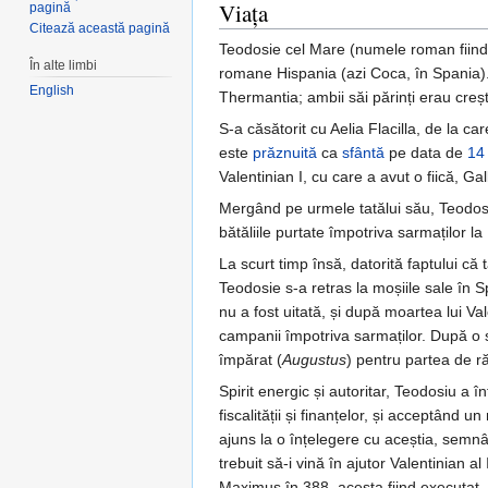
Viața
pagină
Citează această pagină
Teodosie cel Mare (numele roman fiin
În alte limbi
romane Hispania (azi Coca, în Spania).
English
Thermantia; ambii săi părinți erau creșt
S-a căsătorit cu Aelia Flacilla, de la car
este
prăznuită
ca
sfântă
pe data de
14
Valentinian I, cu care a avut o fiică, Ga
Mergând pe urmele tatălui său, Teodosi
bătăliile purtate împotriva sarmaților 
La scurt timp însă, datorită faptului c
Teodosie s-a retras la moșiile sale în S
nu a fost uitată, și după moartea lui Va
campanii împotriva sarmaților. După o s
împărat (
Augustus
) pentru partea de ră
Spirit energic și autoritar, Teodosiu a 
fiscalității și finanțelor, și acceptând
ajuns la o înțelegere cu aceștia, semnâ
trebuit să-i vină în ajutor Valentinian 
Maximus în 388, acesta fiind executat.