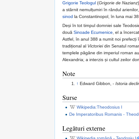
Grigorie Teologul
(
Grigorie de Nazianz
a stârnit nemulțumiri în rândul arienilo
sinod
la Constantinopol, în luna mai 38
Deși în tot timpul domniei sale Teodosi
două
Sinoade Ecumenice
, el a încerca
Astfel, în anul 388 a numit noi prefecți
tradițional al
Victoriei
din Senatul roman;
templele păgâne din imperiul roman au f
Alexandria; a interzis și cultul zeilor 
Note
↑
Edward Gibbon, -
Istoria decl
Surse
Wikipedia:Theodosius I
De Imperatoribus Romanis - Theodo
Legături externe
Wikipedia română - Teodosiu I