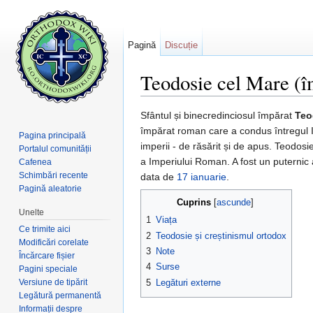
Pagină
Discuție
Teodosie cel Mare (î
Salt la:
navigare
,
căutare
Sfântul și binecredinciosul împărat
Teo
împărat roman care a condus întregul I
Pagina principală
imperii - de răsărit și de apus. Teodos
Portalul comunității
a Imperiului Roman. A fost un puternic 
Cafenea
Schimbări recente
data de
17 ianuarie
.
Pagină aleatorie
Cuprins
[
ascunde
]
Unelte
1
Viața
Ce trimite aici
2
Teodosie și creștinismul ortodox
Modificări corelate
3
Note
Încărcare fișier
4
Surse
Pagini speciale
Versiune de tipărit
5
Legături externe
Legătură permanentă
Informații despre