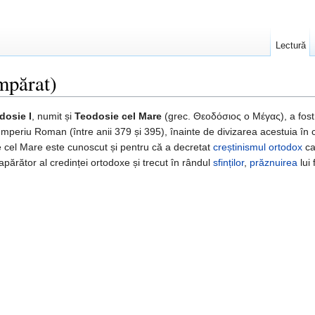
Lectură
mpărat)
dosie I
, numit și
Teodosie cel Mare
(grec. Θεοδόσιος ο Μέγας), a fost 
mperiu Roman (între anii 379 și 395), înainte de divizarea acestuia în 
ie cel Mare este cunoscut și pentru că a decretat
creștinismul ortodox
ca 
apărător al credinței ortodoxe și trecut în rândul
sfinților
,
prăznuirea
lui