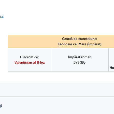
I
Casetă de succesiune:
Teodosie cel Mare (împărat)
Precedat de:
Împărat roman
Valentinian al II-lea
379-395
Ho
ți