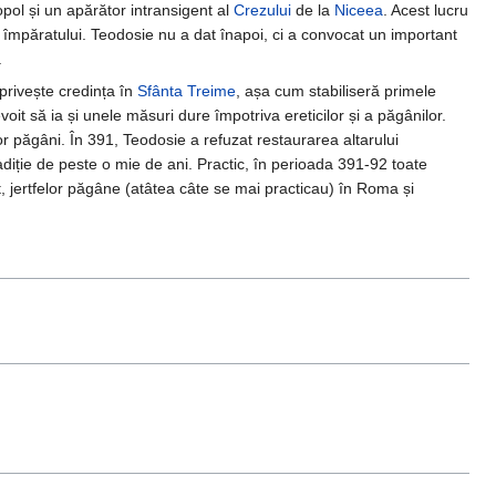
opol și un apărător intransigent al
Crezului
de la
Niceea
. Acest lucru
 a împăratului. Teodosie nu a dat înapoi, ci a convocat un important
.
privește credința în
Sfânta Treime
, așa cum stabiliseră primele
evoit să ia și unele măsuri dure împotriva ereticilor și a păgânilor.
lor păgâni. În 391, Teodosie a refuzat restaurarea altarului
diție de peste o mie de ani. Practic, în perioada 391-92 toate
, jertfelor păgâne (atâtea câte se mai practicau) în Roma și