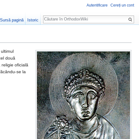
Autentificare
Cereți un cont
Căutare
Sursă pagină
Istoric
ultimul
cel două
religie oficială
 făcându-se la