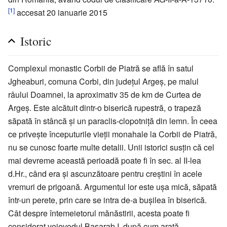
[1]
accesat 20 ianuarie 2015
Istoric
Complexul monastic Corbii de Piatră se află în satul
Jgheaburi, comuna Corbi, din judeţul Argeş, pe malul
râului Doamnei, la aproximativ 35 de km de Curtea de
Argeş. Este alcătuit dintr-o biserică rupestră, o trapeză
săpată în stâncă şi un paraclis-clopotniţă din lemn. În ceea
ce priveşte începuturile vieţii monahale la Corbii de Piatră,
nu se cunosc foarte multe detalii. Unii istorici susţin că cel
mai devreme această perioadă poate fi în sec. al II-lea
d.Hr., când era şi ascunzătoare pentru creştini în acele
vremuri de prigoană. Argumentul lor este uşa mică, săpată
într-un perete, prin care se intra de-a buşilea în biserică.
Cât despre întemeietorul mănăstirii, acesta poate fi
considerat voievodul Basarab I, după cum arată