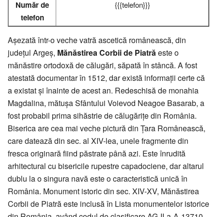
Număr de
{{{telefon}}}
telefon
Așezată într-o veche vatră ascetică românească, din
județul Argeș,
Mănăstirea Corbii de Piatră
este o
mănăstire ortodoxă de călugări, săpată în stâncă. A fost
atestată documentar în 1512, dar există informaţii certe că
a existat şi înainte de acest an. Redeschisă de monahia
Magdalina, mătuşa Sfântului Voievod Neagoe Basarab, a
fost probabil prima sihăstrie de călugăriţe din România.
Biserica are cea mai veche pictură din Ţara Românească,
care datează din sec. al XIV-lea, unele fragmente din
fresca originară fiind păstrate până azi. Este înrudită
arhitectural cu bisericile rupestre capadociene, dar altarul
dublu la o singura navă este o caracteristică unică în
România. Monument istoric din sec. XIV-XV, Mănăstirea
Corbii de Piatră este inclusă în Lista monumentelor istorice
din România, având codul de clasificare AG-II-a-A-13710.