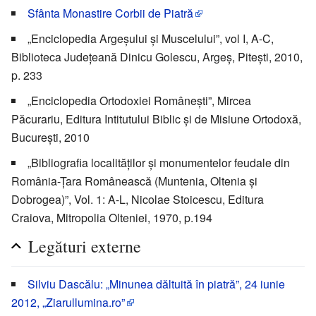
Sfânta Monastire Corbii de Piatră
„Enciclopedia Argeşului şi Muscelului”, vol I, A-C,
Biblioteca Judeţeană Dinicu Golescu, Argeş, Piteşti, 2010,
p. 233
„Enciclopedia Ortodoxiei Româneşti”, Mircea
Păcurariu, Editura Intitutului Biblic şi de Misiune Ortodoxă,
Bucureşti, 2010
„Bibliografia localităţilor şi monumentelor feudale din
România-Ţara Românească (Muntenia, Oltenia şi
Dobrogea)”, Vol. 1: A-L, Nicolae Stoicescu, Editura
Craiova, Mitropolia Olteniei, 1970, p.194
Legături externe
Silviu Dascălu: „Minunea dăltuită în piatră”, 24 iunie
2012, „Ziarullumina.ro”