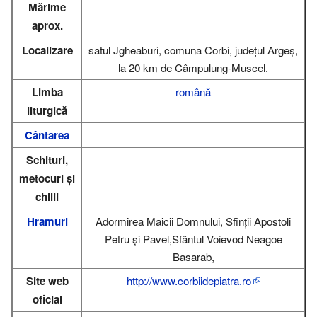
Mărime
aprox.
Localizare
satul Jgheaburi, comuna Corbi, județul Argeş,
la 20 km de Câmpulung-Muscel.
Limba
română
liturgică
Cântarea
Schituri,
metocuri și
chilii
Hramuri
Adormirea Maicii Domnului, Sfinţii Apostoli
Petru şi Pavel,Sfântul Voievod Neagoe
Basarab,
Site web
http://www.corbiidepiatra.ro
oficial