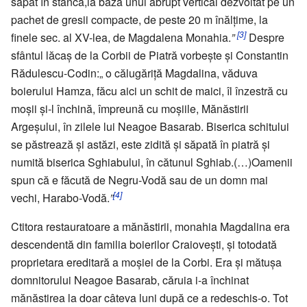
săpat în stâncă,la baza unui abrupt vertical dezvoltat pe un
pachet de gresii compacte, de peste 20 m înălţime, la
[3]
finele sec. al XV-lea, de Magdalena Monahia.
”
Despre
sfântul lăcaş de la Corbii de Piatră vorbeşte şi Constantin
Rădulescu-Codin:„ o călugăriţă Magdalina, văduva
boierului Hamza, făcu aici un schit de maici, îl înzestră cu
moşii şi-l închină, împreună cu moşiile, Mănăstirii
Argeşului, în zilele lui Neagoe Basarab. Biserica schitului
se păstrează şi astăzi, este zidită şi săpată în piatră şi
numită biserica Sghiabului, în cătunul Sghiab.(…)Oamenii
spun că e făcută de Negru-Vodă sau de un domn mai
[4]
vechi, Harabo-Vodă.
”
Ctitora restauratoare a mănăstirii, monahia Magdalina era
descendentă din familia boierilor Craioveşti, şi totodată
proprietara ereditară a moşiei de la Corbi. Era şi mătuşa
domnitorului Neagoe Basarab, căruia i-a închinat
mănăstirea la doar câteva luni după ce a redeschis-o. Tot