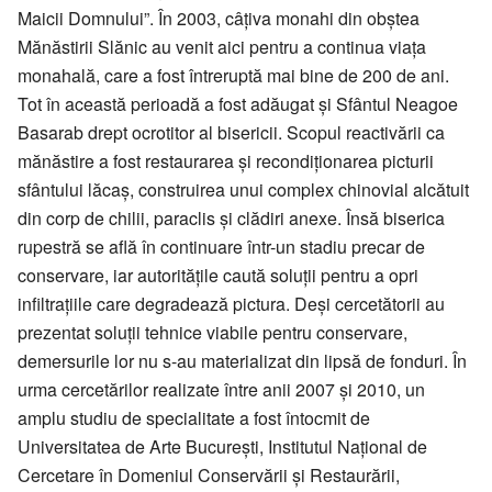
Maicii Domnului”. În 2003, câţiva monahi din obştea
Mănăstirii Slănic au venit aici pentru a continua viaţa
monahală, care a fost întreruptă mai bine de 200 de ani.
Tot în această perioadă a fost adăugat şi Sfântul Neagoe
Basarab drept ocrotitor al bisericii. Scopul reactivării ca
mănăstire a fost restaurarea şi recondiţionarea picturii
sfântului lăcaş, construirea unui complex chinovial alcătuit
din corp de chilii, paraclis şi clădiri anexe. Însă biserica
rupestră se află în continuare într-un stadiu precar de
conservare, iar autoritățile caută soluții pentru a opri
infiltraţiile care degradează pictura. Deşi cercetătorii au
prezentat soluţii tehnice viabile pentru conservare,
demersurile lor nu s-au materializat din lipsă de fonduri. În
urma cercetărilor realizate între anii 2007 și 2010, un
amplu studiu de specialitate a fost întocmit de
Universitatea de Arte Bucureşti, Institutul Naţional de
Cercetare în Domeniul Conservării şi Restaurării,