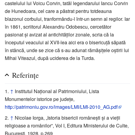
castelului lui Voicu Corvin, tatăl legendarului Iancu Corvin
de Hunedoara, cel care a păstrat pentru totdeauna
blazonul corbului, tranformându-l într-un semn al regilor. Iar
în 1861, scriitorul Alexandru Odobescu, cercetător
pasionat şi avizat al antichităţilor zonale, scria că la
începutul veacului al XVII-lea aici era o bisericuţă săpată
în stâncă, unde se zice că s-au adunat rămăşiţele oştirii lui
Mihai Viteazul, după uciderea de la Turda.
Referințe
↑
Institutul Național al Patrimoniului, Lista
Monumentelor istorice pe județe,
http://patrimoniu.gov.ro/images/LMI/LMI-2010_AG.pdf
↑
Nicolae Iorga, „Istoria bisericii româneşti şi a vieţii
religioase a românilor”, Vol I, Editura Ministerului de Culte,
Bucureşti, 1928, p.269