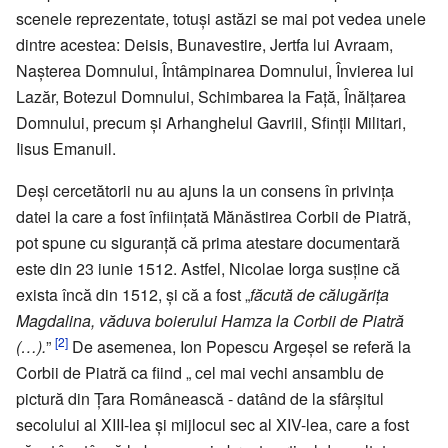
scenele reprezentate, totuşi astăzi se mai pot vedea unele
dintre acestea: Deisis, Bunavestire, Jertfa lui Avraam,
Naşterea Domnului, Întâmpinarea Domnului, Învierea lui
Lazăr, Botezul Domnului, Schimbarea la Faţă, Înălţarea
Domnului, precum şi Arhanghelul Gavriil, Sfinţii Militari,
Iisus Emanuil.
Deşi cercetătorii nu au ajuns la un consens în privinţa
datei la care a fost înfiinţată Mănăstirea Corbii de Piatră,
pot spune cu siguranţă că prima atestare documentară
este din 23 iunie 1512. Astfel, Nicolae Iorga susţine că
exista încă din 1512, şi că a fost „
făcută de călugăriţa
Magdalina, văduva boierului Hamza la Corbii de Piatră
[2]
(…).
”
De asemenea, Ion Popescu Argeşel se referă la
Corbii de Piatră ca fiind „ cel mai vechi ansamblu de
pictură din Țara Românească - datând de la sfârşitul
secolului al XIII-lea şi mijlocul sec al XIV-lea, care a fost