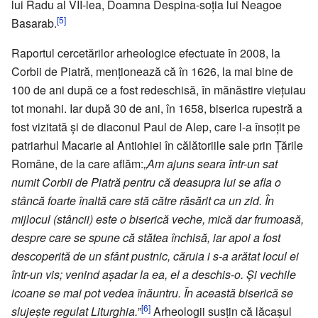
lui Radu al VII-lea, Doamna Despina-soţia lui Neagoe
[5]
Basarab.
Raportul cercetărilor arheologice efectuate în 2008, la
Corbii de Piatră, menţionează că în 1626, la mai bine de
100 de ani după ce a fost redeschisă, în mănăstire vieţuiau
tot monahi. Iar după 30 de ani, în 1658, biserica rupestră a
fost vizitată şi de diaconul Paul de Alep, care l-a însoţit pe
patriarhul Macarie al Antiohiei în călătoriile sale prin Ţările
Române, de la care aflăm:„
Am ajuns seara într-un sat
numit Corbii de Piatră pentru că deasupra lui se afla o
stâncă foarte înaltă care stă către răsărit ca un zid. În
mijlocul (stâncii) este o biserică veche, mică dar frumoasă,
despre care se spune că stătea închisă, iar apoi a fost
descoperită de un sfânt pustnic, căruia i s-a arătat locul ei
într-un vis; venind aşadar la ea, el a deschis-o. Şi vechile
icoane se mai pot vedea înăuntru. În această biserică se
[6]
slujeşte regulat Liturghia.
”
Arheologii susţin că lăcaşul