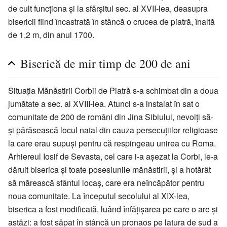
de cult funcţiona şi la sfârşitul sec. al XVII-lea, deasupra
bisericii fiind încastrată în stâncă o crucea de piatră, înaltă
de 1,2 m, din anul 1700.
Biserică de mir timp de 200 de ani
Situaţia Mănăstirii Corbii de Piatră s-a schimbat din a doua
jumătate a sec. al XVIII-lea. Atunci s-a instalat în sat o
comunitate de 200 de români din Jina Sibiului, nevoiţi să-
şi părăsească locul natal din cauza persecuţiilor religioase
la care erau supuşi pentru că respingeau unirea cu Roma.
Arhiereul Iosif de Sevasta, cel care i-a aşezat la Corbi, le-a
dăruit biserica şi toate posesiunile mănăstirii, şi a hotărât
să mărească sfântul locaş, care era neîncăpător pentru
noua comunitate. La începutul secolului al XIX-lea,
biserica a fost modificată, luând înfăţişarea pe care o are şi
astăzi: a fost săpat în stâncă un pronaos pe latura de sud a