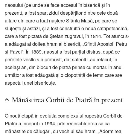
naosului (pe unde se face accesul în biserică şi în
prezent), a fost spart zidul despărţitor dintre cele două
altare din care a luat naştere Sfânta Masă, pe care se
slujeşte şi astăzi, şi a fost construită o nouă catapeteasmă,
care a fost pictată de Ştefan zugravul, în 1814. Tot atunci s-
a adăugat al doilea hram al bisericii, „Sfinţii Apostoli Petru
şi Pavel”. În 1889, naosul a fost parţial distrus, după ce
peretele vestic s-a prăbuşit, dar sătenii l-au refăcut, în
același an, din blocuri de piatră prinse cu mortar. În anul
următor a fost adăugată şi o clopotniţă de lemn care are
aspectul unei bisericuţe.
Mănăstirea Corbii de Piatră în prezent
O nouă etapă în evoluţia complexului rupestru Corbii de
Piatră a început în 1994, prin redeschiderea sa ca
mănăstire de călugări, cu vechiul său hram, „Adormirea