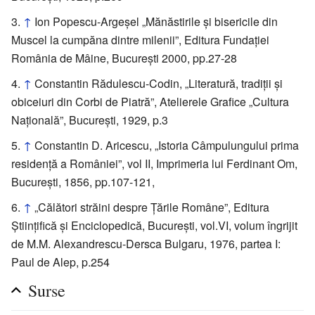
↑
Ion Popescu-Argeşel „Mănăstirile şi bisericile din
Muscel la cumpăna dintre milenii”, Editura Fundaţiei
România de Mâine, Bucureşti 2000, pp.27-28
↑
Constantin Rădulescu-Codin, „Literatură, tradiţii şi
obiceiuri din Corbi de Piatră”, Atelierele Grafice „Cultura
Naţională”, Bucureşti, 1929, p.3
↑
Constantin D. Aricescu, „Istoria Câmpulungului prima
residenţă a României”, vol II, Imprimeria lui Ferdinant Om,
Bucureşti, 1856, pp.107-121,
↑
„Călători străini despre Țările Române”, Editura
Științifică și Enciclopedică, București, vol.VI, volum îngrijit
de M.M. Alexandrescu-Dersca Bulgaru, 1976, partea I:
Paul de Alep, p.254
Surse