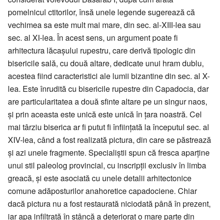
pomelnicul ctitorilor, însă unele legende sugerează că
vechimea sa este mult mai mare, din sec. al-XIII-lea sau
sec. al XI-lea. În acest sens, un argument poate fi
arhitectura lăcaşului rupestru, care derivă tipologic din
bisericile sală, cu două altare, dedicate unui hram dublu,
acestea fiind caracteristici ale lumii bizantine din sec. al X-
lea. Este înrudită cu bisericile rupestre din Capadocia, dar
are particularitatea a două sfinte altare pe un singur naos,
şi prin aceasta este unică este unică în ţara noastră. Cel
mai târziu biserica ar fi putut fi înfiinţată la începutul sec. al
XIV-lea, când a fost realizată pictura, din care se păstrează
şi azi unele fragmente. Specialiştii spun că fresca aparţine
unui stil paleolog provincial, cu inscripţii exclusiv în limba
greacă, şi este asociată cu unele detalii arhitectonice
comune adăposturilor anahoretice capadociene. Chiar
dacă pictura nu a fost restaurată niciodată până în prezent,
iar apa infiltrată în stâncă a deteriorat o mare parte din