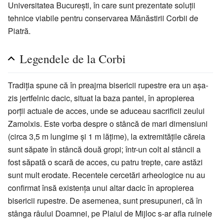
Universitatea Bucureşti, în care sunt prezentate soluţii
tehnice viabile pentru conservarea Mănăstirii Corbii de
Piatră.
Legendele de la Corbi
Tradiţia spune că în preajma bisericii rupestre era un aşa-
zis jertfelnic dacic, situat la baza pantei, în apropierea
porţii actuale de acces, unde se aduceau sacrificii zeului
Zamolxis. Este vorba despre o stâncă de mari dimensiuni
(circa 3,5 m lungime şi 1 m lăţime), la extremităţile căreia
sunt săpate în stâncă două gropi; într-un colt al stâncii a
fost săpată o scară de acces, cu patru trepte, care astăzi
sunt mult erodate. Recentele cercetări arheologice nu au
confirmat însă existenţa unui altar dacic în apropierea
bisericii rupestre. De asemenea, sunt presupuneri, că în
stânga râului Doamnei, pe Plaiul de Mijloc s-ar afla ruinele