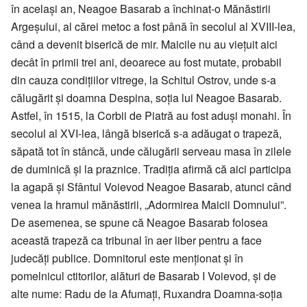
în acelaşi an, Neagoe Basarab a închinat-o Mănăstirii
Argeşului, al cărei metoc a fost până în secolul al XVIII-lea,
când a devenit biserică de mir. Maicile nu au vieţuit aici
decât în primii trei ani, deoarece au fost mutate, probabil
din cauza condițiilor vitrege, la Schitul Ostrov, unde s-a
călugărit şi doamna Despina, soţia lui Neagoe Basarab.
Astfel, în 1515, la Corbii de Piatră au fost aduşi monahi. În
secolul al XVI-lea, lângă biserică s-a adăugat o trapeză,
săpată tot în stâncă, unde călugării serveau masa în zilele
de duminică şi la praznice. Tradiţia afirmă că aici participa
la agapă şi Sfântul Voievod Neagoe Basarab, atunci când
venea la hramul mănăstirii, „Adormirea Maicii Domnului”.
De asemenea, se spune că Neagoe Basarab folosea
această trapeză ca tribunal în aer liber pentru a face
judecăţi publice. Domnitorul este menţionat şi în
pomelnicul ctitorilor, alături de Basarab I Voievod, şi de
alte nume: Radu de la Afumaţi, Ruxandra Doamna-soţia