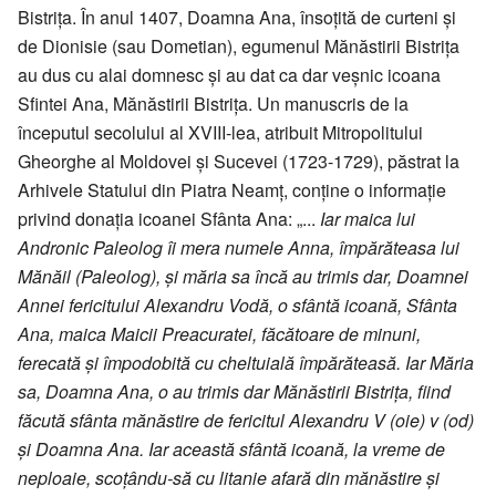
Bistrița. În anul 1407, Doamna Ana, însoțită de curteni și
de Dionisie (sau Dometian), egumenul Mănăstirii Bistrița
au dus cu alai domnesc și au dat ca dar veșnic icoana
Sfintei Ana, Mănăstirii Bistrița. Un manuscris de la
începutul secolului al XVIII-lea, atribuit Mitropolitului
Gheorghe al Moldovei și Sucevei (1723-1729), păstrat la
Arhivele Statului din Piatra Neamț, conține o informație
privind donația icoanei Sfânta Ana: „...
Iar maica lui
Andronic Paleolog îi mera numele Anna, împărăteasa lui
Mănăil (Paleolog), și măria sa încă au trimis dar, Doamnei
Annei fericitului Alexandru Vodă, o sfântă icoană, Sfânta
Ana, maica Maicii Preacuratei, făcătoare de minuni,
ferecată și împodobită cu cheltuială împărăteasă. Iar Măria
sa, Doamna Ana, o au trimis dar Mănăstirii Bistrița, fiind
făcută sfânta mănăstire de fericitul Alexandru V (oie) v (od)
și Doamna Ana. Iar această sfântă icoană, la vreme de
neploaie, scoțându-să cu litanie afară din mănăstire și