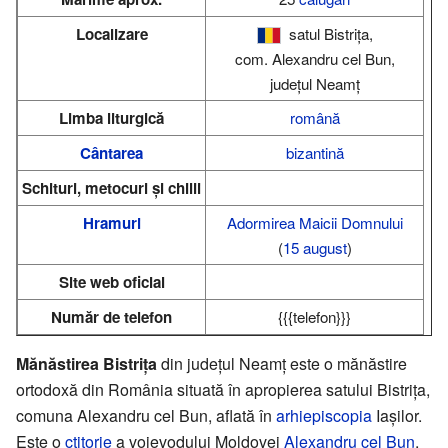
Localizare
satul Bistrița,
com. Alexandru cel Bun,
județul Neamț
Limba liturgică
română
Cântarea
bizantină
Schituri, metocuri și chilii
Hramuri
Adormirea Maicii Domnului
(
15 august
)
Site web oficial
Număr de telefon
{{{telefon}}}
Mănăstirea Bistrița
din județul Neamț este o mănăstire
ortodoxă din România situată în apropierea satului Bistrița,
comuna Alexandru cel Bun, aflată în
arhiepiscopia
Iașilor.
Este o
ctitorie
a voievodului Moldovei
Alexandru cel Bun
,