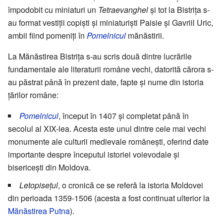
împodobit cu miniaturi un
Tetraevanghel
și tot la Bistrița s-
au format vestiții copiști și miniaturiști Paisie și Gavriil Uric,
ambii fiind pomeniți în
Pomelnicul
mănăstirii.
La Mănăstirea Bistrița s-au scris două dintre lucrările
fundamentale ale literaturii române vechi, datorită cărora s-
au păstrat până în prezent date, fapte și nume din istoria
țărilor române:
Pomelnicul
, început în 1407 și completat până în
secolul al XIX-lea. Acesta este unul dintre cele mai vechi
monumente ale culturii medievale românești, oferind date
importante despre începutul istoriei voievodale și
bisericești din Moldova.
Letopisețul
, o cronică ce se referă la istoria Moldovei
din perioada 1359-1506 (acesta a fost continuat ulterior la
Mănăstirea Putna
).