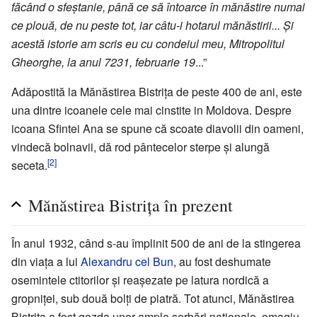
făcând o sfeștanie, până ce să întoarce în mănăstire numai
ce plouă, de nu peste tot, iar câtu-i hotarul mănăstirii... Și
acestă istorie am scris eu cu condeiul meu, Mitropolitul
Gheorghe, la anul 7231, februarie 19
...”
Adăpostită la Mănăstirea Bistrița de peste 400 de ani, este
una dintre icoanele cele mai cinstite in Moldova. Despre
icoana Sfintei Ana se spune că scoate diavolii din oameni,
vindecă bolnavii, dă rod pântecelor sterpe și alungă
[2]
seceta.
Mănăstirea Bistrița în prezent
În anul 1932, când s-au împlinit 500 de ani de la stingerea
din viața a lui
Alexandru cel Bun
, au fost deshumate
osemintele ctitorilor și reașezate pe latura nordică a
gropniței, sub două bolți de piatră. Tot atunci, Mănăstirea
Bistrița a fost gazda unor ample serbări naționale, omagiu