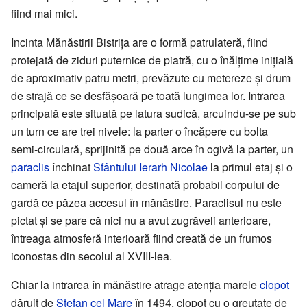
fiind mai mici.
Incinta Mănăstirii Bistrița are o formă patrulateră, fiind
protejată de ziduri puternice de piatră, cu o înălțime inițială
de aproximativ patru metri, prevăzute cu metereze și drum
de strajă ce se desfășoară pe toată lungimea lor. Intrarea
principală este situată pe latura sudică, arcuindu-se pe sub
un turn ce are trei nivele: la parter o încăpere cu bolta
semi-circulară, sprijinită pe două arce în ogivă la parter, un
paraclis
închinat
Sfântului Ierarh Nicolae
la primul etaj și o
cameră la etajul superior, destinată probabil corpului de
gardă ce păzea accesul în mănăstire. Paraclisul nu este
pictat și se pare că nici nu a avut zugrăveli anterioare,
întreaga atmosferă interioară fiind creată de un frumos
iconostas din secolul al XVIII-lea.
Chiar la intrarea în mănăstire atrage atenția marele
clopot
dăruit de
Ştefan cel Mare
în 1494, clopot cu o greutate de