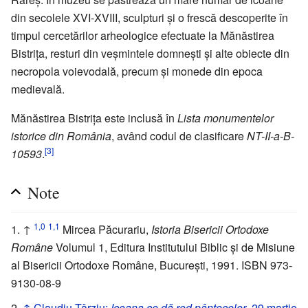
din secolele XVI-XVIII, sculpturi și o frescă descoperite în
timpul cercetărilor arheologice efectuate la Mănăstirea
Bistrița, resturi din veșmintele domnești și alte obiecte din
necropola voievodală, precum și monede din epoca
medievală.
Mănăstirea Bistrița este inclusă în
Lista monumentelor
istorice din România
, având codul de clasificare
NT-II-a-B-
[3]
10593
.
Note
1,0
1,1
↑
Mircea Păcurariu,
Istoria Bisericii Ortodoxe
Române
Volumul 1, Editura Institutului Biblic și de Misiune
al Bisericii Ortodoxe Române, București, 1991. ISBN 973-
9130-08-9
↑
Claudiu Târziu:
Icoana ce dă rod pântecelor
, 29 martie