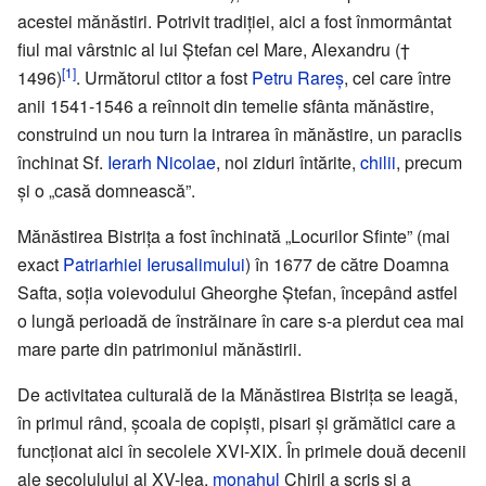
acestei mănăstiri. Potrivit tradiției, aici a fost înmormântat
fiul mai vârstnic al lui Ștefan cel Mare, Alexandru (†
[1]
1496)
. Următorul ctitor a fost
Petru Rareș
, cel care între
anii 1541-1546 a reînnoit din temelie sfânta mănăstire,
construind un nou turn la intrarea în mănăstire, un paraclis
închinat Sf.
Ierarh Nicolae
, noi ziduri întărite,
chilii
, precum
și o „casă domnească”.
Mănăstirea Bistrița a fost închinată „Locurilor Sfinte” (mai
exact
Patriarhiei Ierusalimului
) în 1677 de către Doamna
Safta, soția voievodului Gheorghe Ştefan, începând astfel
o lungă perioadă de înstrăinare în care s-a pierdut cea mai
mare parte din patrimoniul mănăstirii.
De activitatea culturală de la Mănăstirea Bistrița se leagă,
în primul rând, școala de copiști, pisari și grămătici care a
funcționat aici în secolele XVI-XIX. În primele două decenii
ale secolulului al XV-lea,
monahul
Chiril a scris și a