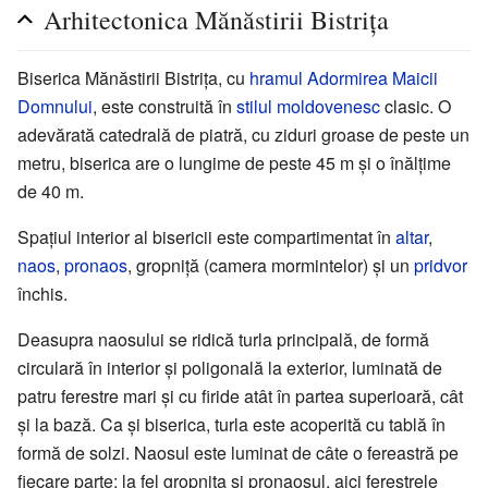
Arhitectonica Mănăstirii Bistrița
Biserica Mănăstirii Bistrița, cu
hramul
Adormirea Maicii
Domnului
, este construită în
stilul moldovenesc
clasic. O
adevărată catedrală de piatră, cu ziduri groase de peste un
metru, biserica are o lungime de peste 45 m și o înălțime
de 40 m.
Spațiul interior al bisericii este compartimentat în
altar
,
naos
,
pronaos
, gropniță (camera mormintelor) și un
pridvor
închis.
Deasupra naosului se ridică turla principală, de formă
circulară în interior și poligonală la exterior, luminată de
patru ferestre mari și cu firide atât în partea superioară, cât
și la bază. Ca și biserica, turla este acoperită cu tablă în
formă de solzi. Naosul este luminat de câte o fereastră pe
fiecare parte; la fel gropnița și pronaosul, aici ferestrele