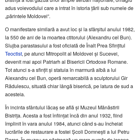
adus voievodului care a intrat în istoria țării sub numele de
„părintele Moldovei”.
O manifestare similară a avut loc și la sfârșitul anului 1982,
la 550 de ani de la moartea ctitorului (Alexandru cel Bun).
Slujba parastasului a fost oficiată de Înalt Prea Sfințitul
Teoctist
, pe atunci Mitropolit al Moldovei și Sucevei,
devenit mai apoi Patriarh al Bisericii Ortodoxe Romane.
Tot atunci s-a sfințit și statuia în marmură albă a lui
Alexandru cel Bun, operă remarcabilă a sculptorului Gir
Rădulescu, situată chiar lângă biserică, pe latura de sud a
acesteia.
În incinta sfântului lăcaș se află și Muzeul Mănăstirii
Bistrița. Acesta a fost înființat încă din anul 1932, fiind
împlinit în vara anului 1984, atunci când s-au încheiat
lucrările de restaurare a fostei Şcoli Domnești a lui Petru
Rareș. În muzeu se păstrează un mare număr de icoane