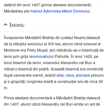
datând din anul 1407 (prima atestare documentară).
Mănăstirea are
hramul
Adormirea Maicii Domnului
.
Istoric
Începuturile Mănăstirii Bistrița din județul Neamț datează
de la sfârșitul secolului al XIV-lea, atunci când voievod al
Moldovei era Petru Mușat, aici ridicându-se o bisericuță de
lemn prin grija
ieromonahului
Pafnutie. În anul 1402, pe
locul bisericii de lemn, voievodul Alexandru cel Bun a
ridicat o biserică din piatră. Această biserică era construită
după canoanele vremii, având
altar
,
naos
,
pronaos
precum
și o gropniță; lungimea totală a construcției era de circa 30
m.
Prima atestare documentară a Mănăstirii Bistrița datează
din 1407, atunci când Alexandru cel Bun emite un act de