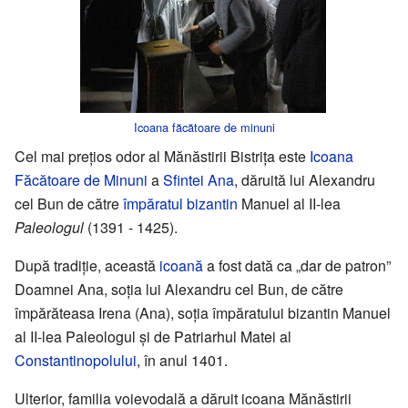
Icoana
făcătoare de minuni
Cel mai prețios odor al Mănăstirii Bistrița este
Icoana
Făcătoare de Minuni
a
Sfintei Ana
, dăruită lui Alexandru
cel Bun de către
împăratul bizantin
Manuel al II-lea
Paleologul
(1391 - 1425).
După tradiție, această
icoană
a fost dată ca „dar de patron”
Doamnei Ana, soția lui Alexandru cel Bun, de către
împărăteasa Irena (Ana), soția împăratului bizantin Manuel
al II-lea Paleologul și de Patriarhul Matei al
Constantinopolului
, în anul 1401.
Ulterior, familia voievodală a dăruit icoana Mănăstirii