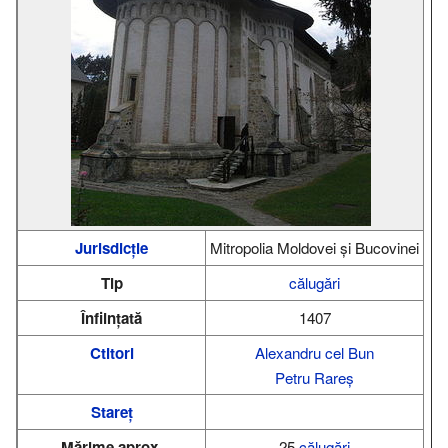
Jurisdicție
Mitropolia Moldovei şi Bucovinei
Tip
călugări
Înființată
1407
Ctitori
Alexandru cel Bun
Petru Rareș
Stareț
Mărime aprox.
25
călugări