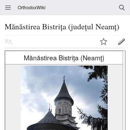
OrthodoxWiki
Mănăstirea Bistrița (județul Neamț)
Mănăstirea Bistrița (Neamț)