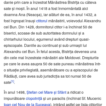
danie prin care a înzestrat Mănăstirea Bistrița cu câteva
sate și moșii. În anul 1418 a fost înmormântată aici
doamna Ana (Neacșa), iar alături de ea, în anul 1432, a
fost îngropat însuși
ctitorul
mănăstirii, voievodul Alexandru
cel Bun. Din 1428, domnitorul ctitor i-a închinat 50 de
biserici, scoase de sub autoritatea domnului și a
chiriarhului locului, egumenul având drepturi quasi-
episcopale. Daniile au continuat și sub urmașii lui
Alexandru cel Bun. În felul acesta, Bistrița devenea una
din cele mai înzestrate mănăstiri ale Moldovei. Drepturile
pe care le avea asupra 50 de sate puneau mănăstirea într-
o situație privilegiată, asemănătoare cu a episcopului de
Rădăuți, care avea sub jurisdicția sa tot numai 50 de
[1]
sate
.
În anul 1498,
Ștefan cel Mare și Sfânt
a ridicat o
impunătoare
clopotniță
și un paraclis (închinat Sf. Mucenic
Ioan cel Nou de la Suceava
), intrând astfel pe lista ctitorilor